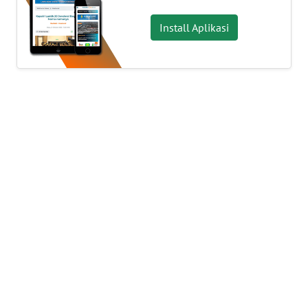
Informasi
Install Aplikasi
INDEKS
BERITA
KONTAK
KAMI
INFO
IKLAN
TENTANG
KAMI
PEDOMAN
MEDIA
SIBER