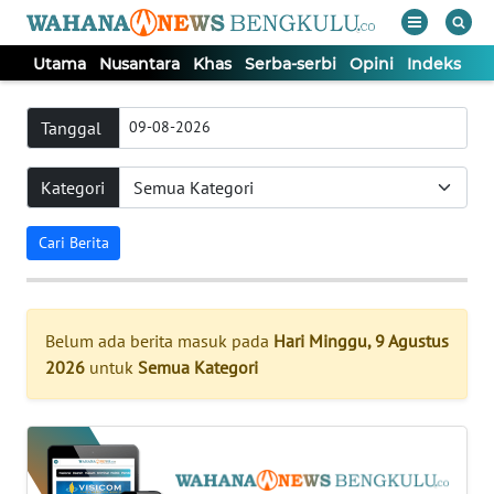
Utama
Nusantara
Khas
Serba-serbi
Opini
Indeks
WAHANA
Tutup
TV
Tanggal
Kategori
UTAMA
Cari Berita
NUSANTARA
KHAS
Belum ada berita masuk pada
Hari Minggu, 9 Agustus
2026
untuk
Semua Kategori
SERBA-
SERBI
OPINI