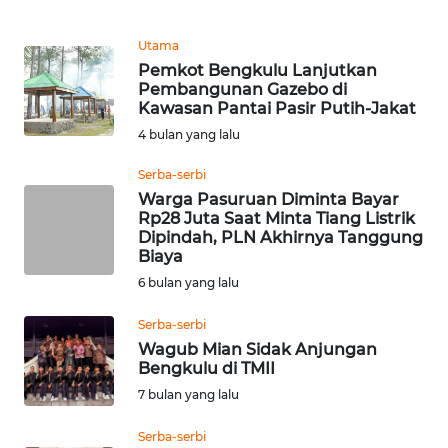
WN
TAPANULI
Utama
TENGAH
Pemkot Bengkulu Lanjutkan
Pembangunan Gazebo di
Kawasan Pantai Pasir Putih-Jakat
WN DELI
SERDANG
4 bulan yang lalu
Serba-serbi
WN
Warga Pasuruan Diminta Bayar
TEBING
Rp28 Juta Saat Minta Tiang Listrik
TINGGI
Dipindah, PLN Akhirnya Tanggung
Biaya
WN
6 bulan yang lalu
PAKPAK
Serba-serbi
Wagub Mian Sidak Anjungan
WN
Bengkulu di TMII
KARAWANG
7 bulan yang lalu
WN
Serba-serbi