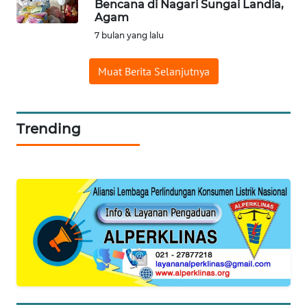
Bencana di Nagari Sungai Landia,
Agam
WN
PRIANGAN
7 bulan yang lalu
TIMUR
Muat Berita Selanjutnya
WN
SEMARANG
Trending
WN
SOLO
WN
BOROBUDUR
WN
MADURA
WN
SURABAYA