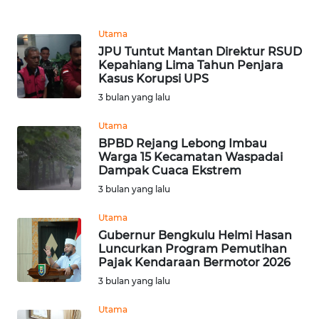
WN
Utama
KALTARA
JPU Tuntut Mantan Direktur RSUD
Kepahiang Lima Tahun Penjara
Kasus Korupsi UPS
WN
KALSEL
3 bulan yang lalu
Utama
WN
BPBD Rejang Lebong Imbau
KALTIM
Warga 15 Kecamatan Waspadai
Dampak Cuaca Ekstrem
WN
3 bulan yang lalu
SULSEL
Utama
Gubernur Bengkulu Helmi Hasan
WN
Luncurkan Program Pemutihan
GORONTALO
Pajak Kendaraan Bermotor 2026
3 bulan yang lalu
WN
SULUT
Utama