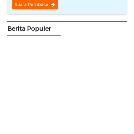
Suara Pembaca
Wahana
Media
Group
Berita Populer
WAHANA
NEWS
WAHANA
TANI
WAHANA
ADVOKAT
WAHANA
INFRASTRUKTUR
WAHANA
KONSUMEN