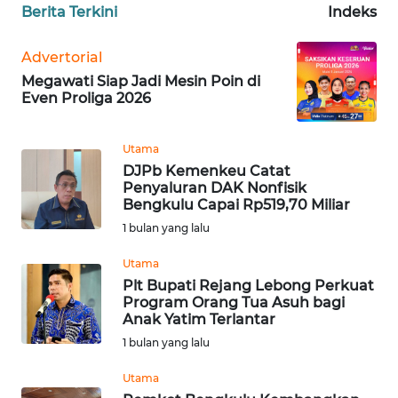
REDAKSI
Berita Terkini
Indeks
KARIR
Advertorial
Megawati Siap Jadi Mesin Poin di
Even Proliga 2026
DISCLAIMER
Wahana
Utama
News
DJPb Kemenkeu Catat
Regional
Penyaluran DAK Nonfisik
Bengkulu Capai Rp519,70 Miliar
1 bulan yang lalu
WN
SUMUT
Utama
Plt Bupati Rejang Lebong Perkuat
WN
Program Orang Tua Asuh bagi
JAKARTA
Anak Yatim Terlantar
1 bulan yang lalu
WN
Utama
JABAR