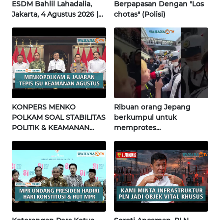
ESDM Bahlil Lahadalia,
Berpapasan Dengan "Los
Jakarta, 4 Agustus 2026 |
chotas" (Polisi)
WN
Wahana Terkini
BABEL
WN
SUMBAR
WN
SUMSEL
KONPERS MENKO
Ribuan orang Jepang
POLKAM SOAL STABILITAS
berkumpul untuk
POLITIK & KEAMANAN
memprotes
WN
NASIONAL | Wahana
pembangunan masjid
BENGKULU
Terkini
pertama di Fujisawa
WN
LAMPUNG
WN
JATENG