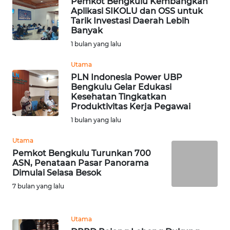
Pemkot Bengkulu Kembangkan
Aplikasi SIKOLU dan OSS untuk
WN
Tarik Investasi Daerah Lebih
BANTEN
Banyak
1 bulan yang lalu
WN
Utama
NTT
PLN Indonesia Power UBP
Bengkulu Gelar Edukasi
WN
Kesehatan Tingkatkan
KEPRI
Produktivitas Kerja Pegawai
1 bulan yang lalu
WN
Utama
PAPUA
Pemkot Bengkulu Turunkan 700
ASN, Penataan Pasar Panorama
WN
Dimulai Selasa Besok
PAPUA
7 bulan yang lalu
BARAT
WN
Utama
RIAU