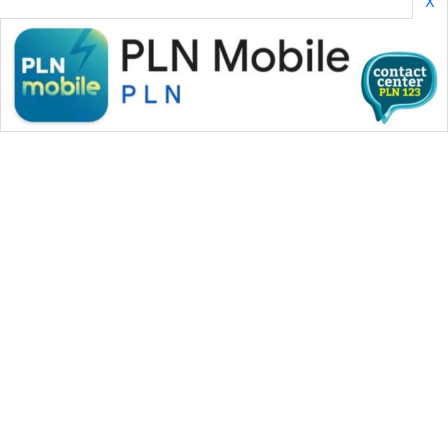
X
PORTAL
KONSUMEN
FORWAMKI
ALPERKLINAS
FORJASIDA
TAMBANG
NEWS
SITUNGIR
WAHANA MEDIA GROUP
NEWS
|
|
|
WAHANA NEWS co
WAHANA TANI
WAHANA ADVOKAT
|
|
WAHANA INFRASTRUKTUR
WAHANA KONSUMEN
SIDIKALANG
|
|
|
WAHANA LISTRIK
WAHANA TRAVEL
WAHANA TV
NEWS