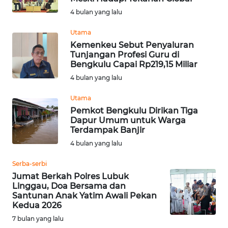
4 bulan yang lalu
WN
Utama
TAPANULI
Kemenkeu Sebut Penyaluran
SELATAN
Tunjangan Profesi Guru di
Bengkulu Capai Rp219,15 Miliar
WN
4 bulan yang lalu
TANJUNG
LESUNG
Utama
Pemkot Bengkulu Dirikan Tiga
Dapur Umum untuk Warga
WN
Terdampak Banjir
KARO
4 bulan yang lalu
WN
Serba-serbi
SIMALUNGUN
Jumat Berkah Polres Lubuk
Linggau, Doa Bersama dan
Santunan Anak Yatim Awali Pekan
WN
Kedua 2026
LABUHANBATU
7 bulan yang lalu