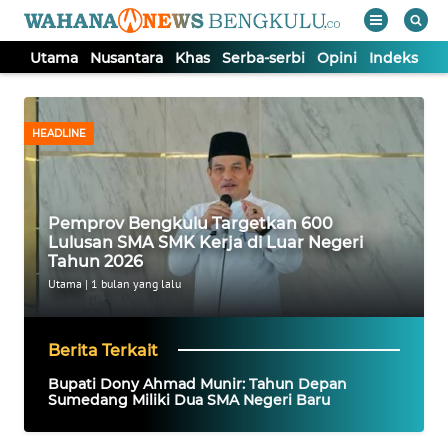
Utama
Nusantara
Khas
Serba-serbi
Opini
Indeks
WAHANA
Tutup
TV
HEADLINE
UTAMA
Pemprov Bengkulu Targetkan 600
NUSANTARA
Lulusan SMA SMK Kerja di Luar Negeri
Tahun 2026
KHAS
Utama
|
1 bulan yang lalu
SERBA-
Berita Terkait
SERBI
Bupati Dony Ahmad Munir: Tahun Depan
Sumedang Miliki Dua SMA Negeri Baru
OPINI