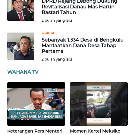
DPRD Rejang Lebong Dukung
Revitalisasi Danau Mas Harun
Bastari Tahun
WN
2 bulan yang lalu
SERAMBI
Utama
WN
Sebanyak 1.334 Desa di Bengkulu
JAMBI
Manfaatkan Dana Desa Tahap
Pertama
2 bulan yang lalu
WN
SULTRA
WAHANA TV
WN
NTB
WN
SULTENG
WN
Keterangan Pers Menteri
Momen Kartel Meksiko
SULBAR