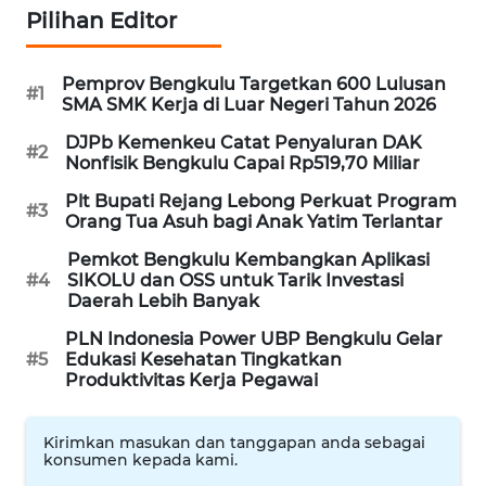
Pilihan Editor
WN
NATUNA
Pemprov Bengkulu Targetkan 600 Lulusan
#1
SMA SMK Kerja di Luar Negeri Tahun 2026
WN
DJPb Kemenkeu Catat Penyaluran DAK
#2
BINTAN
Nonfisik Bengkulu Capai Rp519,70 Miliar
Plt Bupati Rejang Lebong Perkuat Program
#3
WN
Orang Tua Asuh bagi Anak Yatim Terlantar
MANDALIKA
Pemkot Bengkulu Kembangkan Aplikasi
#4
SIKOLU dan OSS untuk Tarik Investasi
WN
Daerah Lebih Banyak
LIKUPANG
PLN Indonesia Power UBP Bengkulu Gelar
#5
Edukasi Kesehatan Tingkatkan
WN
Produktivitas Kerja Pegawai
LABUANBAJO
Kirimkan masukan dan tanggapan anda sebagai
WN
konsumen kepada kami.
BORNEO