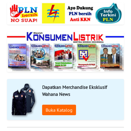
Informasi
INDEKS
BERITA
KONTAK
KAMI
INFO
IKLAN
TENTANG
Dapatkan Merchandise Eksklusif
KAMI
Wahana News
PEDOMAN
Buka Katalog
MEDIA
SIBER