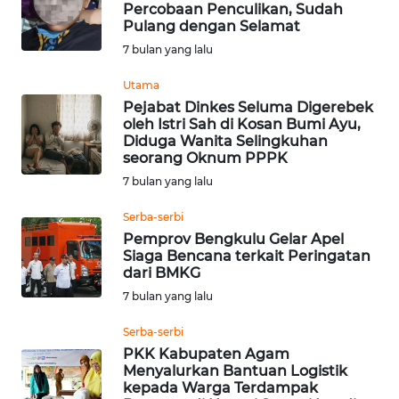
Percobaan Penculikan, Sudah
Pulang dengan Selamat
WN
INDRAMAYU
7 bulan yang lalu
Utama
WN
Pejabat Dinkes Seluma Digerebek
KUNINGAN
oleh Istri Sah di Kosan Bumi Ayu,
Diduga Wanita Selingkuhan
seorang Oknum PPPK
WN
MAJALENGKA
7 bulan yang lalu
Serba-serbi
WN
Pemprov Bengkulu Gelar Apel
SUBANG
Siaga Bencana terkait Peringatan
dari BMKG
WN
7 bulan yang lalu
SUKABUMI
Serba-serbi
PKK Kabupaten Agam
WN
Menyalurkan Bantuan Logistik
PURWAKARTA
kepada Warga Terdampak