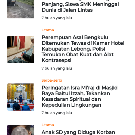
Panjang, Siswa SMK Meninggal
WN
Dunia di Jalan Lintas
SUMEDANG
7 bulan yang lalu
WN
Utama
CIANJUR
Perempuan Asal Bengkulu
Ditemukan Tewas di Kamar Hotel
Kabupaten Lebong, Polisi
WN
Temukan Obat Kuat dan Alat
KEPULAUAN
Kontrasepsi
SERIBU
7 bulan yang lalu
WN
Serba-serbi
TANGERANG
Peringatan Isra Mi’raj di Masjid
Raya Baitul Izzah, Tekankan
Kesadaran Spiritual dan
WN
Kepedulian Lingkungan
BINJAI
7 bulan yang lalu
WN
Utama
CIREBON
Anak SD yang Diduga Korban