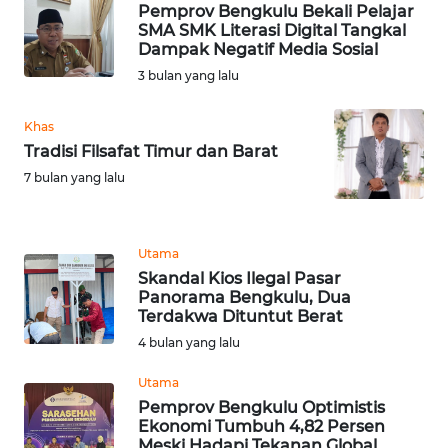
Pemprov Bengkulu Bekali Pelajar
SMA SMK Literasi Digital Tangkal
WN
Dampak Negatif Media Sosial
MALUKU
3 bulan yang lalu
WN
Khas
MALUT
Tradisi Filsafat Timur dan Barat
7 bulan yang lalu
WN
DAIRI
Utama
WN
DANAU
Skandal Kios Ilegal Pasar
Panorama Bengkulu, Dua
TOBA
Terdakwa Dituntut Berat
4 bulan yang lalu
WN
NIAS
Utama
Pemprov Bengkulu Optimistis
WN
Ekonomi Tumbuh 4,82 Persen
Meski Hadapi Tekanan Global
LANGKAT