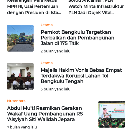
Keterangan Pers Ketua
Soroti Ancaman, PLN
MPR RI, Usai Pertemuan
Watch Minta Infrastruktur
WN
dengan Presiden di Istana
PLN Jadi Objek Vital
NUSANTARA
| Wahana Terkini
Khusus | Alperklinas
Research
Utama
Pemkot Bengkulu Targetkan
WN
Perbaikan dan Pembangunan
JOGJA
Jalan di 175 Titik
2 bulan yang lalu
WN
JATIM
Utama
Majelis Hakim Vonis Bebas Empat
Terdakwa Korupsi Lahan Tol
WN
Bengkulu Tengah
BALI
3 bulan yang lalu
WN
Nusantara
KALBAR
Abdul Mu’ti Resmikan Gerakan
Wakaf Uang Pembangunan RS
‘Aisyiyah Siti Walidah Jepara
WN
7 bulan yang lalu
KALTENG