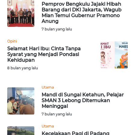
BEKASI
Pemprov Bengkulu Jajaki Hibah
Barang dari DKI Jakarta, Wagub
Mian Temui Gubernur Pramono
WN
Anung
BOGOR
7 bulan yang lalu
WN
Opini
DEPOK
Selamat Hari Ibu: Cinta Tanpa
Syarat yang Menjadi Pondasi
Kehidupan
WN
TAPANULI
8 bulan yang lalu
UTARA
Utama
WN
Mandi di Sungai Ketahun, Pelajar
SAMOSIR
SMAN 3 Lebong Ditemukan
Meninggal
WN
7 bulan yang lalu
PADANG
LAWAS
Utama
Kecelakaan Pagi di Padang