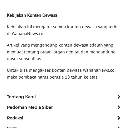
REDAKSI
Kebijakan Konten Dewasa
KARIR
Kebijakan ini mengatur semua konten dewasa yang terbit
di WahanaNews.co.
DISCLAIMER
Artikel yang mengandung konten dewasa adalah yang
Wahana
memuat tentang organ-organ genital dan mengandung
News
unsur sensualitas.
Regional
Untuk bisa mengakses konten dewasa WahanaNews.co,
WN
maka pembaca harus berusia 18 tahun ke atas.
SUMUT
WN
Tentang Kami
JAKARTA
Pedoman Media Siber
WN
Redaksi
JABAR