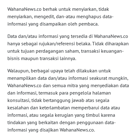
Informasi
WahanaNews.co berhak untuk menyiarkan, tidak
menyiarkan, mengedit, dan-atau menghapus data-
INDEKS
informasi yang disampaikan oleh pembaca.
BERITA
Data dan/atau informasi yang tersedia di WahanaNews.co
hanya sebagai rujukan/referensi belaka. Tidak diharapkan
KONTAK
KAMI
untuk tujuan perdagangan saham, transaksi keuangan-
bisnis maupun transaksi lainnya.
INFO
Walaupun, berbagai upaya telah dilakukan untuk
IKLAN
menampilkan data dan/atau informasi seakurat mungkin,
WahanaNews.co dan semua mitra yang menyediakan data
TENTANG
dan informasi, termasuk para pengelola halaman
KAMI
konsultasi, tidak bertanggung jawab atas segala
kesalahan dan keterlambatan memperbarui data atau
PEDOMAN
informasi, atau segala kerugian yang timbul karena
MEDIA
tindakan yang berkaitan dengan penggunaan data-
SIBER
informasi yang disajikan WahanaNews.co.