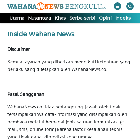
Utama
Nusantara
Khas
Serba-serbi
Opini
Indeks
WAHANA
Tutup
Inside Wahana News
TV
Disclaimer
UTAMA
Semua layanan yang diberikan mengikuti ketentuan yang
berlaku yang ditetapkan oleh WahanaNews.co.
NUSANTARA
KHAS
Pasal Sanggahan
SERBA-
WahanaNews.co tidak bertanggung-jawab oleh tidak
SERBI
tersampaikannya data-informasi yang disampaikan oleh
pembaca melalui berbagai jenis saluran komunikasi (e-
mail, sms, online form) karena faktor kesalahan teknis
OPINI
yang tidak dapat diprediksi sebelumnya.