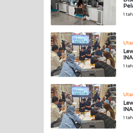
Pel
KARIR
1 ta
DISCLAIMER
Wahana
Ut
News
Lew
Regional
INA
1 ta
WN
SUMUT
WN
Ut
JAKARTA
Lew
INA
WN
1 ta
JABAR