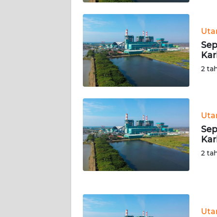
WN
KALTARA
Ut
WN
Sep
KALSEL
Kar
2 ta
WN
KALTIM
WN
Ut
SULSEL
Sep
Kar
WN
2 ta
GORONTALO
WN
SULUT
Ut