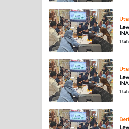
WN
BABEL
Ut
Lew
WN
INA
SUMBAR
1 ta
WN
SUMSEL
Ut
WN
BENGKULU
Lew
INA
WN
1 ta
LAMPUNG
WN
JATENG
Ber
Lew