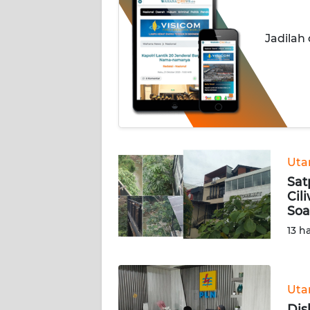
INDEKS
Jadilah
BERITA
KONTAK
KAMI
INFO
IKLAN
Ut
Sat
TENTANG
Cil
KAMI
Soa
13 h
PEDOMAN
MEDIA
SIBER
Ut
REDAKSI
Dis