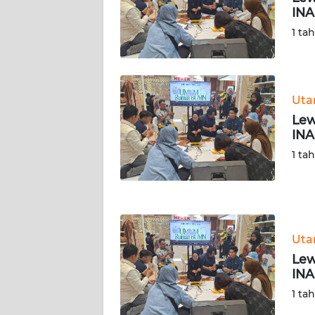
INA
WN
SERAMBI
1 ta
WN
JAMBI
Ut
Lew
WN
INA
SULTRA
1 ta
WN
NTB
WN
Ut
SULTENG
Lew
INA
WN
SULBAR
1 ta