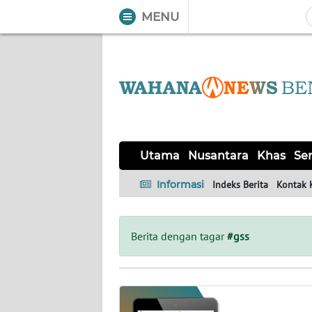
MENU
WAHANA
Tutup
TV
UTAMA
NUSANTARA
Utama
Nusantara
Khas
Ser
KHAS
Informasi
Indeks Berita
Kontak 
SERBA-
SERBI
Berita dengan tagar
#gss
OPINI
Informasi