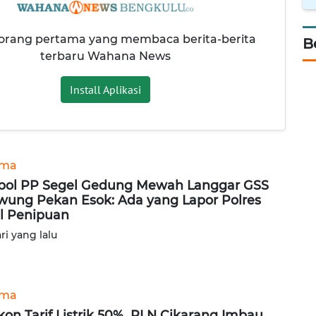
 orang pertama yang membaca berita-berita
B
terbaru Wahana News
Install Aplikasi
ama
pol PP Segel Gedung Mewah Langgar GSS
iwung Pekan Esok: Ada yang Lapor Polres
l Penipuan
ari yang lalu
ama
kon Tarif Listrik 50%, PLN Cikarang Imbau