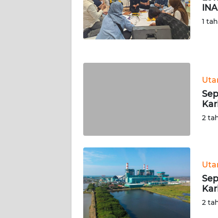
INA
WN
NUSANTARA
1 ta
WN
JOGJA
Ut
WN
JATIM
Sep
Kar
WN
2 ta
BALI
WN
KALBAR
Ut
Sep
Kar
WN
KALTENG
2 ta