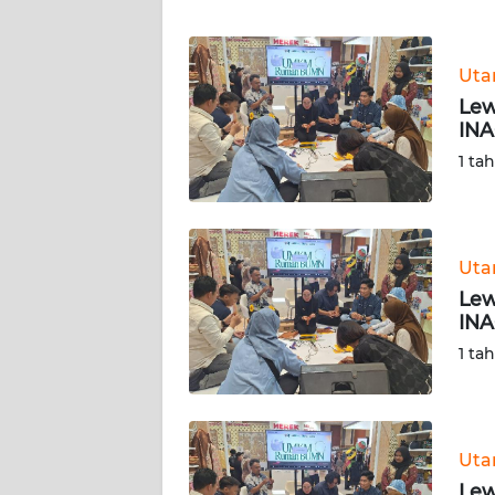
WN
BANTEN
Ut
WN
Lew
NTT
INA
1 ta
WN
KEPRI
WN
Ut
PAPUA
Lew
INA
WN
1 ta
PAPUA
BARAT
WN
Ut
RIAU
Lew