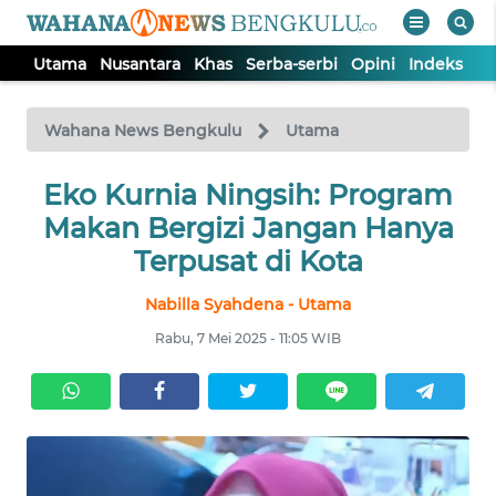
Utama
Nusantara
Khas
Serba-serbi
Opini
Indeks
WAHANA
Tutup
TV
Wahana News Bengkulu
Utama
Eko Kurnia Ningsih: Program
UTAMA
Makan Bergizi Jangan Hanya
NUSANTARA
Terpusat di Kota
Nabilla Syahdena - Utama
KHAS
Rabu, 7 Mei 2025 - 11:05 WIB
SERBA-
SERBI
OPINI