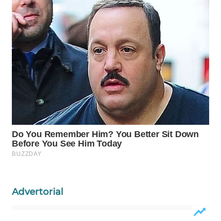
Wahana
Media
Group
WAHANA
NEWS
WAHANA
TANI
WAHANA
ADVOKAT
WAHANA
INFRASTRUKTUR
Advertorial
WAHANA
KONSUMEN