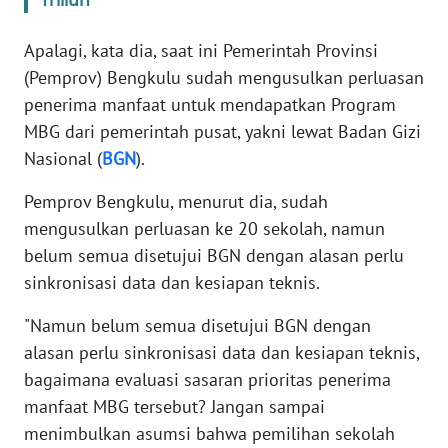
Triliun
WN
Apalagi, kata dia, saat ini Pemerintah Provinsi
BANTEN
(Pemprov) Bengkulu sudah mengusulkan perluasan
penerima manfaat untuk mendapatkan Program
WN
NTT
MBG dari pemerintah pusat, yakni lewat Badan Gizi
Nasional (
BGN
).
WN
Pemprov Bengkulu, menurut dia, sudah
KEPRI
mengusulkan perluasan ke 20 sekolah, namun
belum semua disetujui BGN dengan alasan perlu
WN
PAPUA
sinkronisasi data dan kesiapan teknis.
"Namun belum semua disetujui BGN dengan
WN
alasan perlu sinkronisasi data dan kesiapan teknis,
PAPUA
BARAT
bagaimana evaluasi sasaran prioritas penerima
manfaat MBG tersebut? Jangan sampai
WN
menimbulkan asumsi bahwa pemilihan sekolah
RIAU