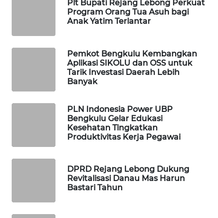
Plt Bupati Rejang Lebong Perkuat
Program Orang Tua Asuh bagi
WAHANA
Anak Yatim Terlantar
SPORT
Pemkot Bengkulu Kembangkan
WAHANA
Aplikasi SIKOLU dan OSS untuk
UMKM
Tarik Investasi Daerah Lebih
Banyak
WAHANA
SELEB
PLN Indonesia Power UBP
Bengkulu Gelar Edukasi
Kesehatan Tingkatkan
WAHANA
Produktivitas Kerja Pegawai
PERSONA
WAHANA
DPRD Rejang Lebong Dukung
OTOMOTIF
Revitalisasi Danau Mas Harun
Bastari Tahun
WAHANA
HEALTH