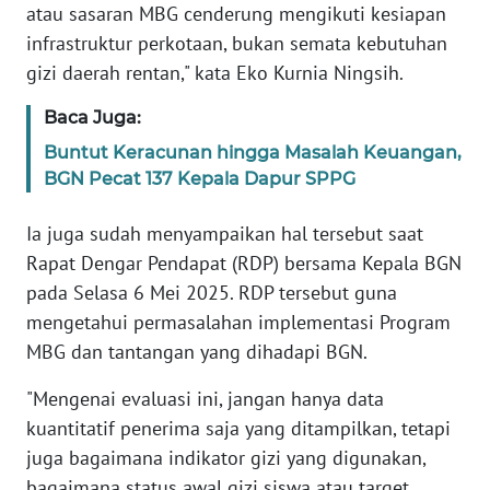
atau sasaran MBG cenderung mengikuti kesiapan
infrastruktur perkotaan, bukan semata kebutuhan
WN
gizi daerah rentan," kata Eko Kurnia Ningsih.
SERAMBI
Baca Juga:
WN
Buntut Keracunan hingga Masalah Keuangan,
JAMBI
BGN Pecat 137 Kepala Dapur SPPG
WN
Ia juga sudah menyampaikan hal tersebut saat
SULTRA
Rapat Dengar Pendapat (RDP) bersama Kepala BGN
pada Selasa 6 Mei 2025. RDP tersebut guna
WN
mengetahui permasalahan implementasi Program
NTB
MBG dan tantangan yang dihadapi BGN.
WN
"Mengenai evaluasi ini, jangan hanya data
SULTENG
kuantitatif penerima saja yang ditampilkan, tetapi
juga bagaimana indikator gizi yang digunakan,
WN
SULBAR
bagaimana status awal gizi siswa atau target