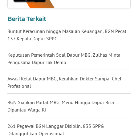
WN
Berita Terkait
KALTARA
Buntut Keracunan hingga Masalah Keuangan, BGN Pecat
WN
137 Kepala Dapur SPPG
KALSEL
Keputusan Pemerintah Soal Dapur MBG, Zulhas Minta
WN
Pengusaha Dapur Tak Demo
KALTIM
Awasi Ketat Dapur MBG, Kerahkan Dokter Sampai Chef
WN
Profesional
SULSEL
BGN Siapkan Portal MBG, Menu Hingga Dapur Bisa
WN
Dipantau Warga RI
GORONTALO
261 Pegawai BGN Langgar Disiplin, 833 SPPG
WN
SULUT
Ditangguhkan Operasional