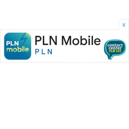
SONYA
ASA
NEWS
X
WAHANA MEDIA GROUP