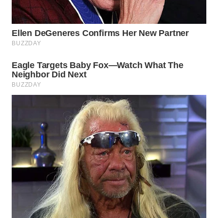
WN
INDRAMAYU
WN
KUNINGAN
WN
MAJALENGKA
WN
SUBANG
WN
SUKABUMI
WN
PURWAKARTA