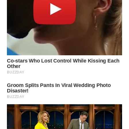
WN
TAPANULI
TENGAH
WN DELI
SERDANG
WN
TEBING
TINGGI
WN
PAKPAK
WN
KARAWANG
WN