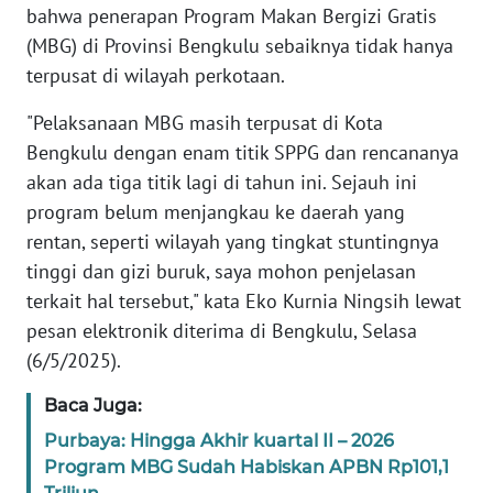
REDAKSI
bahwa penerapan Program Makan Bergizi Gratis
(MBG) di Provinsi Bengkulu sebaiknya tidak hanya
KARIR
terpusat di wilayah perkotaan.
"Pelaksanaan MBG masih terpusat di Kota
DISCLAIMER
Bengkulu dengan enam titik SPPG dan rencananya
akan ada tiga titik lagi di tahun ini. Sejauh ini
Wahana
News
program belum menjangkau ke daerah yang
Regional
rentan, seperti wilayah yang tingkat stuntingnya
tinggi dan gizi buruk, saya mohon penjelasan
WN
terkait hal tersebut," kata Eko Kurnia Ningsih lewat
SUMUT
pesan elektronik diterima di Bengkulu, Selasa
(6/5/2025).
WN
JAKARTA
Baca Juga:
Purbaya: Hingga Akhir kuartal II – 2026
WN
Program MBG Sudah Habiskan APBN Rp101,1
JABAR