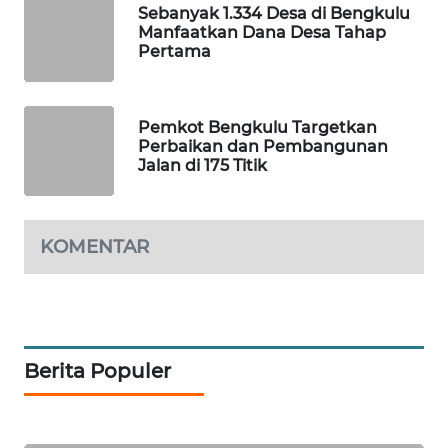
Sebanyak 1.334 Desa di Bengkulu
Manfaatkan Dana Desa Tahap
WAHANA
Pertama
DESA
WISATA
Pemkot Bengkulu Targetkan
LAPAK
Perbaikan dan Pembangunan
WAHANA
Jalan di 175 Titik
Wahana
Network
KOMENTAR
KONSUMEN
LISTRIK
MASYARAKAT
Berita Populer
KELISTRIKAN
WALINKI
ID