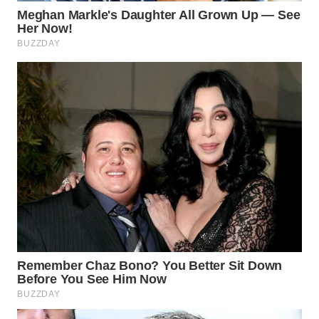
WN
NATUNA
WN
BINTAN
WN
MANDALIKA
WN
LIKUPANG
WN
LABUANBAJO
WN
BORNEO