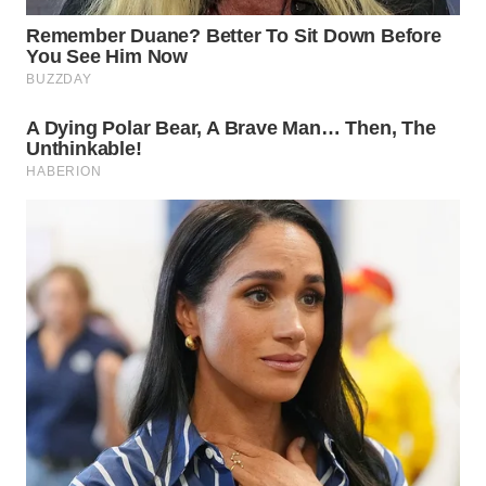
WN
PRIANGAN
TIMUR
WN
SEMARANG
WN
SOLO
WN
BOROBUDUR
WN
MADURA
WN
SURABAYA