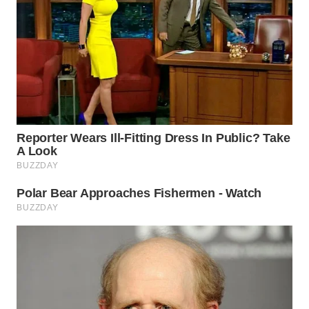
BEKASI
WN
BOGOR
WN
DEPOK
WN
TAPANULI
UTARA
WN
SAMOSIR
WN
PADANG
LAWAS