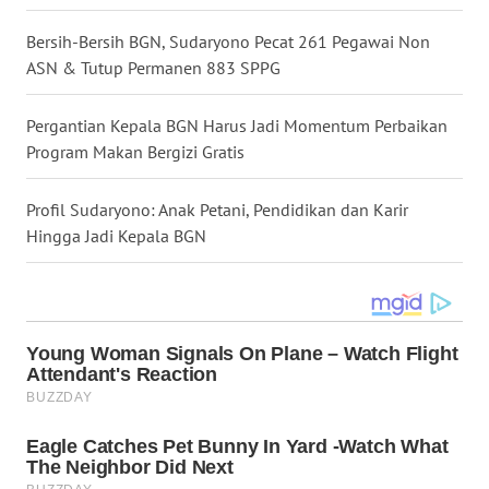
WN
Bersih-Bersih BGN, Sudaryono Pecat 261 Pegawai Non
MALUKU
ASN & Tutup Permanen 883 SPPG
WN
Pergantian Kepala BGN Harus Jadi Momentum Perbaikan
MALUT
Program Makan Bergizi Gratis
WN
Profil Sudaryono: Anak Petani, Pendidikan dan Karir
DAIRI
Hingga Jadi Kepala BGN
WN
DANAU
TOBA
WN
NIAS
WN
LANGKAT