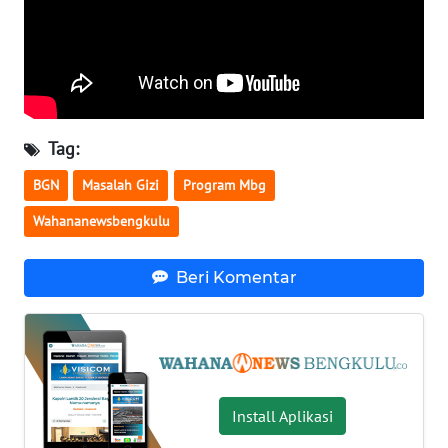
WN
NUSANTARA
WN
JOGJA
Tag:
BGN
Masalah Gizi
Program Mbg
WN
JATIM
Wahananewsbengkulu
WN
Beri Komentar
BALI
WN
KALBAR
WN
Install Aplikasi
KALTENG