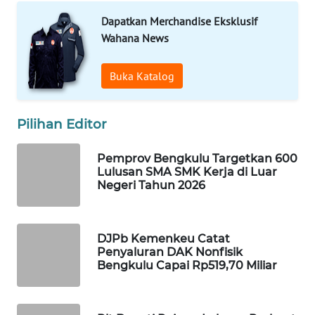
Dapatkan Merchandise Eksklusif
WAHANA
Wahana News
LISTRIK
Buka Katalog
WAHANA
TRAVEL
Pilihan Editor
WAHANA
TV
Pemprov Bengkulu Targetkan 600
Lulusan SMA SMK Kerja di Luar
Negeri Tahun 2026
WAHANANEWS
ID
DJPb Kemenkeu Catat
WAHANANEWS
Penyaluran DAK Nonfisik
CO ID
Bengkulu Capai Rp519,70 Miliar
WAHANANEWS
NET