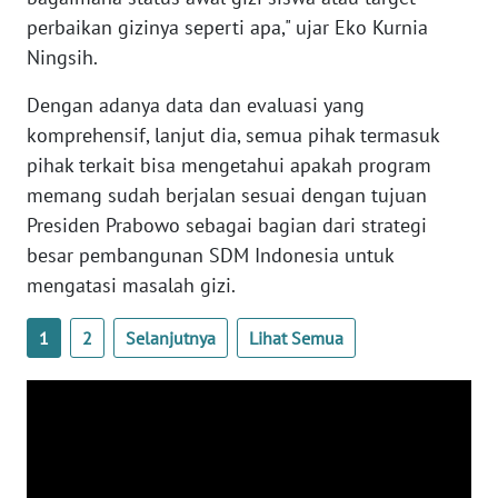
perbaikan gizinya seperti apa," ujar Eko Kurnia
WN
Ningsih.
BABEL
Dengan adanya data dan evaluasi yang
komprehensif, lanjut dia, semua pihak termasuk
WN
SUMBAR
pihak terkait bisa mengetahui apakah program
memang sudah berjalan sesuai dengan tujuan
WN
Presiden Prabowo sebagai bagian dari strategi
SUMSEL
besar pembangunan SDM Indonesia untuk
mengatasi masalah gizi.
WN
BENGKULU
1
2
Selanjutnya
Lihat Semua
WN
LAMPUNG
WN
JATENG