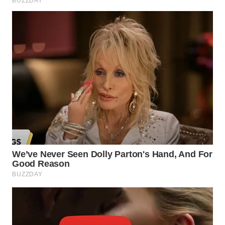
WN
TAPANULI
SELATAN
WN
TANJUNG
LESUNG
WN
KARO
WN
SIMALUNGUN
WN
LABUHANBATU