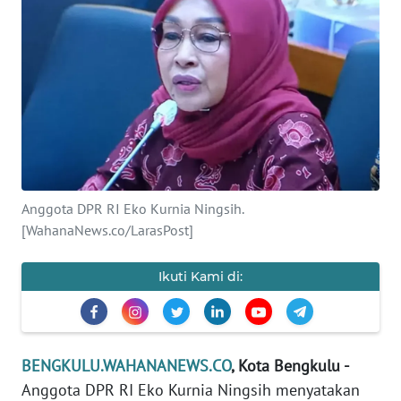
Informasi
INDEKS
BERITA
KONTAK
KAMI
INFO
Anggota DPR RI Eko Kurnia Ningsih.
IKLAN
[WahanaNews.co/LarasPost]
TENTANG
Ikuti Kami di:
KAMI
PEDOMAN
MEDIA
BENGKULU.WAHANANEWS.CO
, Kota Bengkulu -
SIBER
Anggota DPR RI Eko Kurnia Ningsih menyatakan