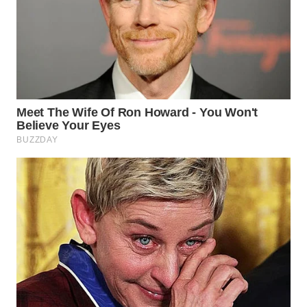
WN
SUMEDANG
WN
CIANJUR
WN
KEPULAUAN
SERIBU
WN
TANGERANG
WN
BINJAI
WN
CIREBON