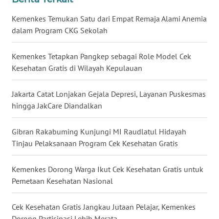
Kemenkes Temukan Satu dari Empat Remaja Alami Anemia
WN
KALTARA
dalam Program CKG Sekolah
WN
Kemenkes Tetapkan Pangkep sebagai Role Model Cek
KALSEL
Kesehatan Gratis di Wilayah Kepulauan
WN
Jakarta Catat Lonjakan Gejala Depresi, Layanan Puskesmas
KALTIM
hingga JakCare Diandalkan
WN
Gibran Rakabuming Kunjungi MI Raudlatul Hidayah
SULSEL
Tinjau Pelaksanaan Program Cek Kesehatan Gratis
WN
Kemenkes Dorong Warga Ikut Cek Kesehatan Gratis untuk
GORONTALO
Pemetaan Kesehatan Nasional
WN
Cek Kesehatan Gratis Jangkau Jutaan Pelajar, Kemenkes
SULUT
Dorong Partisipasi Lebih Merata