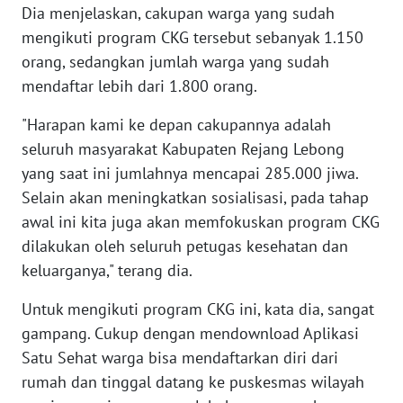
Dia menjelaskan, cakupan warga yang sudah
WN
mengikuti program CKG tersebut sebanyak 1.150
BANTEN
orang, sedangkan jumlah warga yang sudah
mendaftar lebih dari 1.800 orang.
WN
NTT
"Harapan kami ke depan cakupannya adalah
seluruh masyarakat Kabupaten Rejang Lebong
WN
yang saat ini jumlahnya mencapai 285.000 jiwa.
KEPRI
Selain akan meningkatkan sosialisasi, pada tahap
awal ini kita juga akan memfokuskan program CKG
WN
dilakukan oleh seluruh petugas kesehatan dan
PAPUA
keluarganya," terang dia.
WN
Untuk mengikuti program CKG ini, kata dia, sangat
PAPUA
gampang. Cukup dengan mendownload Aplikasi
BARAT
Satu Sehat warga bisa mendaftarkan diri dari
rumah dan tinggal datang ke puskesmas wilayah
WN
RIAU