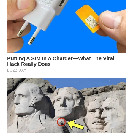
WN
NATUNA
WN
BINTAN
WN
MANDALIKA
WN
LIKUPANG
WN
LABUANBAJO
WN
BORNEO