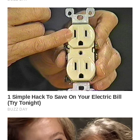
WN
INDRAMAYU
WN
KUNINGAN
WN
MAJALENGKA
WN
SUBANG
WN
SUKABUMI
WN
PURWAKARTA