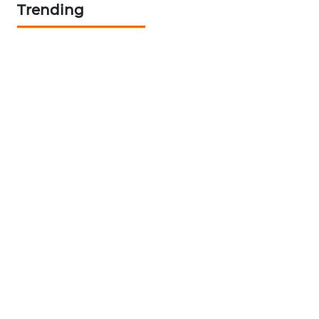
Trending
PORTAL
KONSUMEN
FORWAMKI
ALPERKLINAS
FORJASIDA
TAMBANG
NEWS
SITUNGIR
NEWS
SIDIKALANG
NEWS