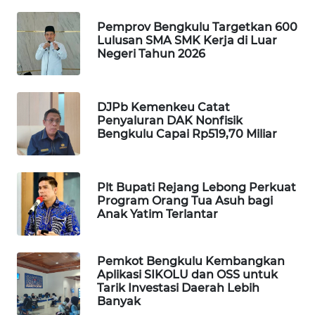
Pemprov Bengkulu Targetkan 600
WAHANA
Lulusan SMA SMK Kerja di Luar
SPORT
Negeri Tahun 2026
WAHANA
UMKM
DJPb Kemenkeu Catat
Penyaluran DAK Nonfisik
WAHANA
Bengkulu Capai Rp519,70 Miliar
SELEB
WAHANA
Plt Bupati Rejang Lebong Perkuat
PERSONA
Program Orang Tua Asuh bagi
Anak Yatim Terlantar
WAHANA
OTOMOTIF
Pemkot Bengkulu Kembangkan
Aplikasi SIKOLU dan OSS untuk
Tarik Investasi Daerah Lebih
WAHANA
Banyak
HEALTH