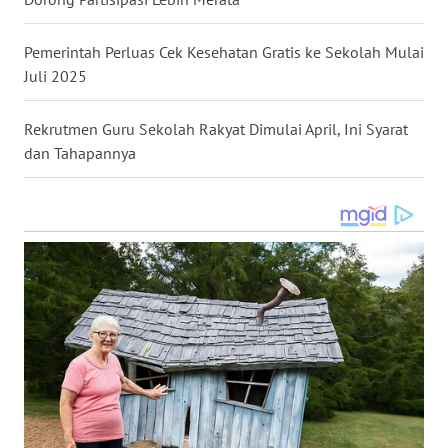
WN
Pemerintah Perluas Cek Kesehatan Gratis ke Sekolah Mulai
MALUKU
Juli 2025
WN
Rekrutmen Guru Sekolah Rakyat Dimulai April, Ini Syarat
MALUT
dan Tahapannya
WN
DAIRI
WN
DANAU
TOBA
WN
NIAS
WN
LANGKAT