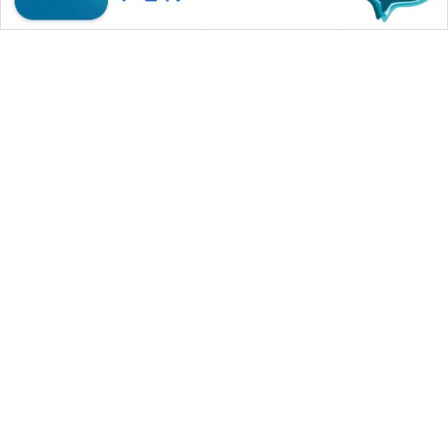
WAHANA MEDIA GROUP
|
|
|
WAHANA NEWS co
WAHANA TANI
WAHANA ADVOKAT
|
|
WAHANA INFRASTRUKTUR
WAHANA KONSUMEN
|
|
|
WAHANA LISTRIK
WAHANA TRAVEL
WAHANA TV
|
|
|
WAHANANEWS id
WAHANANEWS CO ID
WAHANANEWS NET
|
|
|
WAHANA SPORT ID
Wahana UMKM
Wahana Seleb
|
|
|
Wahana Persona
Wahana Otomotif
Wahana Health
|
Wahana Desa Wisata
Lapak Wahana