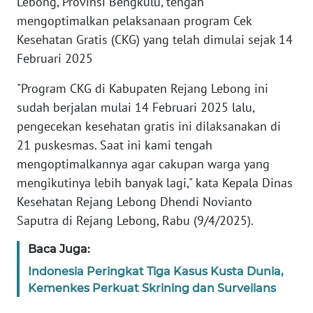
Lebong, Provinsi Bengkulu, tengah
REDAKSI
mengoptimalkan pelaksanaan program Cek
Kesehatan Gratis (CKG) yang telah dimulai sejak 14
KARIR
Februari 2025
DISCLAIMER
"Program CKG di Kabupaten Rejang Lebong ini
sudah berjalan mulai 14 Februari 2025 lalu,
Wahana
pengecekan kesehatan gratis ini dilaksanakan di
News
21 puskesmas. Saat ini kami tengah
Regional
mengoptimalkannya agar cakupan warga yang
mengikutinya lebih banyak lagi," kata Kepala Dinas
WN
SUMUT
Kesehatan Rejang Lebong Dhendi Novianto
Saputra di Rejang Lebong, Rabu (9/4/2025).
WN
JAKARTA
Baca Juga:
Indonesia Peringkat Tiga Kasus Kusta Dunia,
WN
Kemenkes Perkuat Skrining dan Surveilans
JABAR