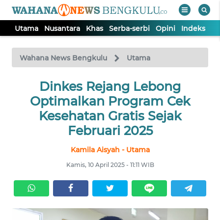
Utama
Nusantara
Khas
Serba-serbi
Opini
Indeks
WAHANA
Tutup
TV
Wahana News Bengkulu
Utama
Dinkes Rejang Lebong
UTAMA
Optimalkan Program Cek
NUSANTARA
Kesehatan Gratis Sejak
Februari 2025
KHAS
Kamila Aisyah - Utama
Kamis, 10 April 2025 - 11:11 WIB
SERBA-
SERBI
OPINI