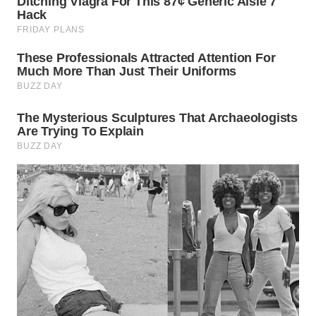
WN
TAPANULI
TENGAH
WN DELI
SERDANG
WN
TEBING
TINGGI
WN
PAKPAK
WN
KARAWANG
WN