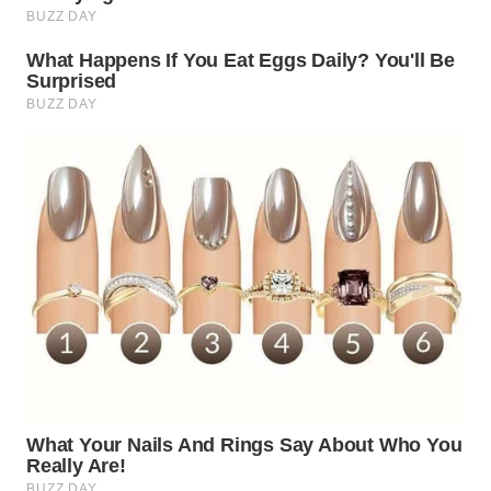
WN
SUMEDANG
WN
CIANJUR
WN
KEPULAUAN
SERIBU
WN
TANGERANG
WN
BINJAI
WN
CIREBON