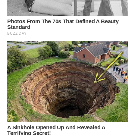
BEKASI
WN
BOGOR
WN
DEPOK
WN
TAPANULI
UTARA
WN
SAMOSIR
WN
PADANG
LAWAS