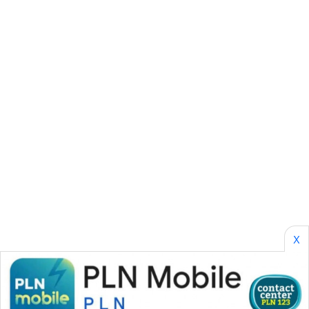
SONYA
ASA
NEWS
X