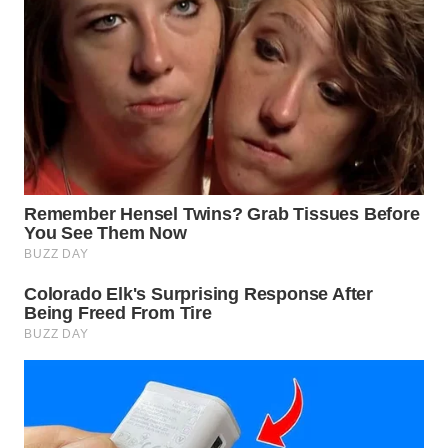
WN
PRIANGAN
TIMUR
WN
SEMARANG
WN
SOLO
WN
BOROBUDUR
WN
MADURA
WN
SURABAYA