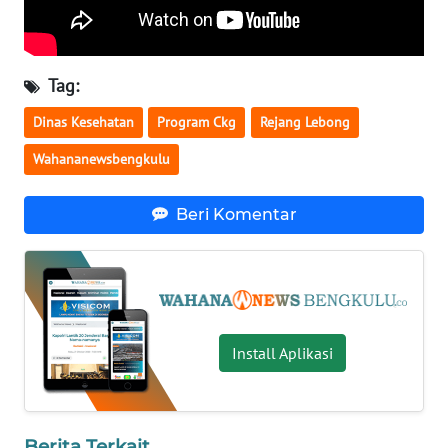
WN
NUSANTARA
Tag:
WN
Dinas Kesehatan
Program Ckg
Rejang Lebong
JOGJA
Wahananewsbengkulu
WN
JATIM
Beri Komentar
WN
BALI
WN
Install Aplikasi
KALBAR
WN
KALTENG
Berita Terkait