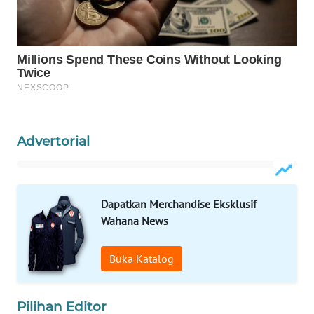
WAHANA
LISTRIK
WAHANA
TRAVEL
WAHANA
Advertorial
TV
WAHANANEWS
ID
Dapatkan Merchandise Eksklusif
Wahana News
WAHANANEWS
CO ID
Buka Katalog
WAHANANEWS
Pilihan Editor
NET