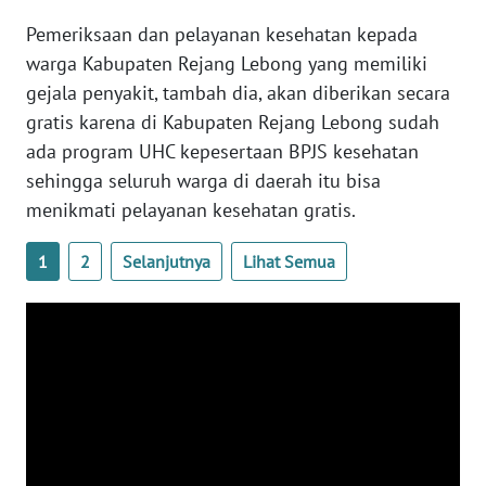
Pemeriksaan dan pelayanan kesehatan kepada
WN
warga Kabupaten Rejang Lebong yang memiliki
BABEL
gejala penyakit, tambah dia, akan diberikan secara
gratis karena di Kabupaten Rejang Lebong sudah
WN
ada program UHC kepesertaan BPJS kesehatan
SUMBAR
sehingga seluruh warga di daerah itu bisa
menikmati pelayanan kesehatan gratis.
WN
SUMSEL
1
2
Selanjutnya
Lihat Semua
WN
BENGKULU
WN
LAMPUNG
WN
JATENG