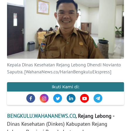
Informasi
INDEKS
BERITA
KONTAK
KAMI
INFO
Kepala Dinas Kesehatan Rejang Lebong Dhendi Novianto
IKLAN
Saputra. [WahanaNews.co/HarianBengkuluEkspress]
TENTANG
Ikuti Kami di:
KAMI
PEDOMAN
MEDIA
BENGKULU.WAHANANEWS.CO
, Rejang Lebong -
SIBER
Dinas Kesehatan (Dinkes) Kabupaten Rejang