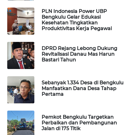
PLN Indonesia Power UBP
WAHANA
Bengkulu Gelar Edukasi
DESA
Kesehatan Tingkatkan
WISATA
Produktivitas Kerja Pegawai
LAPAK
WAHANA
DPRD Rejang Lebong Dukung
Revitalisasi Danau Mas Harun
Bastari Tahun
Wahana
Network
Sebanyak 1.334 Desa di Bengkulu
KONSUMEN
Manfaatkan Dana Desa Tahap
LISTRIK
Pertama
MASYARAKAT
KELISTRIKAN
Pemkot Bengkulu Targetkan
Perbaikan dan Pembangunan
WALINKI
Jalan di 175 Titik
ID