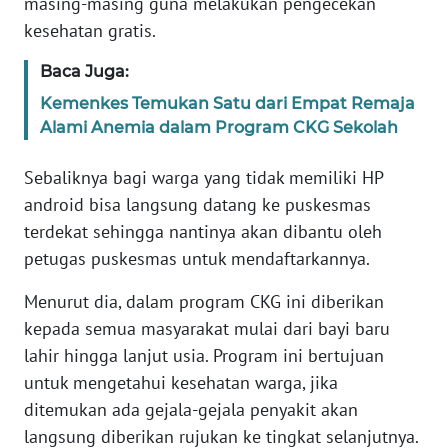
masing-masing guna melakukan pengecekan
kesehatan gratis.
WN
Baca Juga:
SERAMBI
Kemenkes Temukan Satu dari Empat Remaja
WN
Alami Anemia dalam Program CKG Sekolah
JAMBI
Sebaliknya bagi warga yang tidak memiliki HP
WN
android bisa langsung datang ke puskesmas
SULTRA
terdekat sehingga nantinya akan dibantu oleh
petugas puskesmas untuk mendaftarkannya.
WN
NTB
Menurut dia, dalam program CKG ini diberikan
kepada semua masyarakat mulai dari bayi baru
WN
lahir hingga lanjut usia. Program ini bertujuan
SULTENG
untuk mengetahui kesehatan warga, jika
ditemukan ada gejala-gejala penyakit akan
WN
langsung diberikan rujukan ke tingkat selanjutnya.
SULBAR