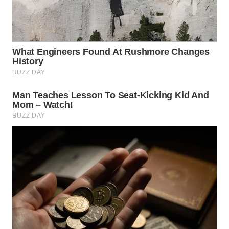
Wahana
Media
Group
WAHANA
NEWS
WAHANA
TANI
WAHANA
ADVOKAT
WAHANA
INFRASTRUKTUR
WAHANA
KONSUMEN