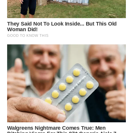
WN
TAPANULI
SELATAN
WN
TANJUNG
LESUNG
WN
KARO
WN
SIMALUNGUN
WN
LABUHANBATU