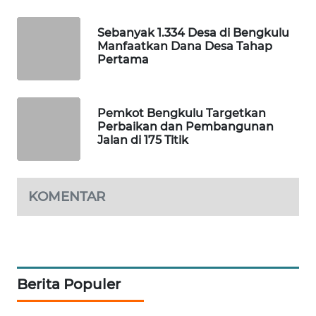
PORTAL
Sebanyak 1.334 Desa di Bengkulu
KONSUMEN
Manfaatkan Dana Desa Tahap
Pertama
FORWAMKI
Pemkot Bengkulu Targetkan
ALPERKLINAS
Perbaikan dan Pembangunan
Jalan di 175 Titik
FORJASIDA
TAMBANG
KOMENTAR
NEWS
SITUNGIR
NEWS
Berita Populer
SIDIKALANG
NEWS