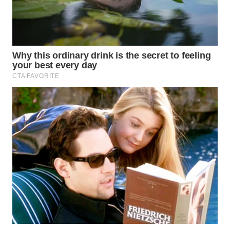
WN
TAPANULI
SELATAN
WN
TANJUNG
LESUNG
WN
KARO
WN
SIMALUNGUN
WN
LABUHANBATU