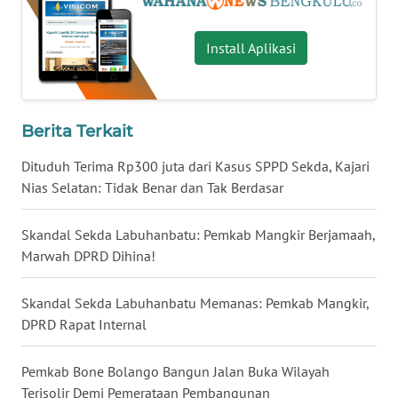
WN
Install Aplikasi
NUSANTARA
WN
JOGJA
Berita Terkait
Dituduh Terima Rp300 juta dari Kasus SPPD Sekda, Kajari
WN
Nias Selatan: Tidak Benar dan Tak Berdasar
JATIM
Skandal Sekda Labuhanbatu: Pemkab Mangkir Berjamaah,
WN
BALI
Marwah DPRD Dihina!
WN
Skandal Sekda Labuhanbatu Memanas: Pemkab Mangkir,
KALBAR
DPRD Rapat Internal
WN
Pemkab Bone Bolango Bangun Jalan Buka Wilayah
KALTENG
Terisolir Demi Pemerataan Pembangunan