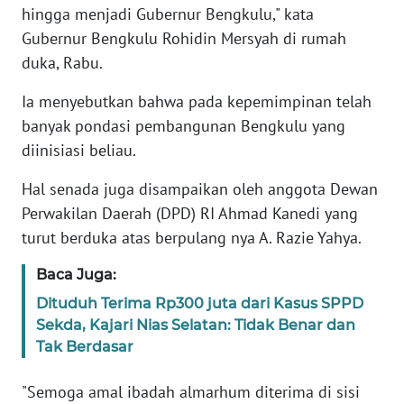
hingga menjadi Gubernur Bengkulu," kata
WN
Gubernur Bengkulu Rohidin Mersyah di rumah
BANTEN
duka, Rabu.
WN
Ia menyebutkan bahwa pada kepemimpinan telah
NTT
banyak pondasi pembangunan Bengkulu yang
diinisiasi beliau.
WN
KEPRI
Hal senada juga disampaikan oleh anggota Dewan
Perwakilan Daerah (DPD) RI Ahmad Kanedi yang
WN
turut berduka atas berpulang nya A. Razie Yahya.
PAPUA
Baca Juga:
WN
Dituduh Terima Rp300 juta dari Kasus SPPD
PAPUA
Sekda, Kajari Nias Selatan: Tidak Benar dan
BARAT
Tak Berdasar
WN
"Semoga amal ibadah almarhum diterima di sisi
RIAU