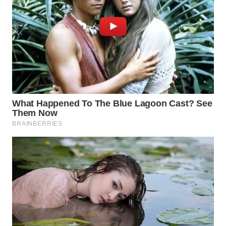
WN
MALUKU
WN
MALUT
WN
DAIRI
WN
DANAU
TOBA
WN
NIAS
WN
LANGKAT