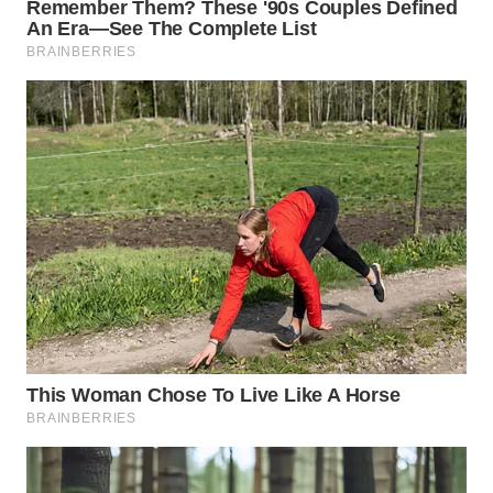
WN
TAPANULI
TENGAH
WN DELI
SERDANG
WN
TEBING
TINGGI
WN
PAKPAK
WN
KARAWANG
WN