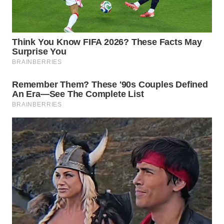
Wahana
Media
Group
WAHANA
NEWS
WAHANA
TANI
WAHANA
ADVOKAT
WAHANA
INFRASTRUKTUR
WAHANA
KONSUMEN