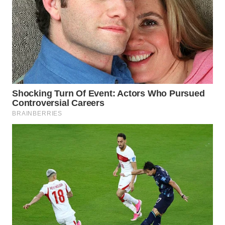
WN
NATUNA
WN
BINTAN
WN
MANDALIKA
WN
LIKUPANG
WN
LABUANBAJO
WN
BORNEO