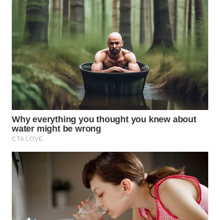
BEKASI
WN
BOGOR
WN
DEPOK
WN
TAPANULI
UTARA
WN
SAMOSIR
WN
PADANG
LAWAS