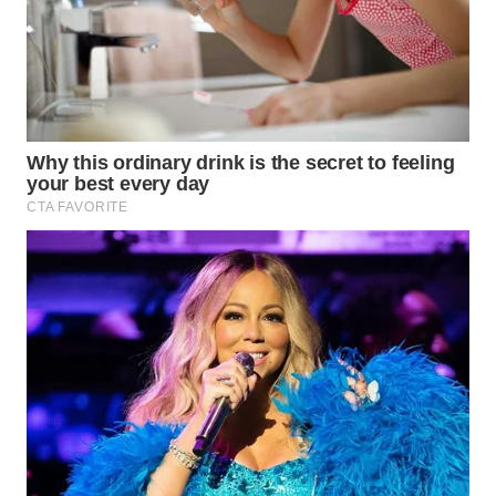
WN
SUMEDANG
WN
CIANJUR
WN
KEPULAUAN
SERIBU
WN
TANGERANG
WN
BINJAI
WN
CIREBON