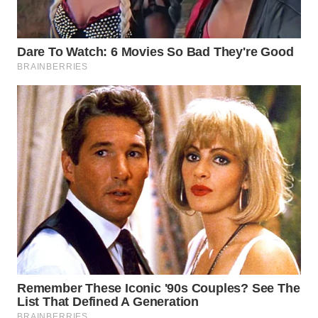
WAHANA
LISTRIK
WAHANA
TRAVEL
WAHANA
TV
WAHANANEWS
ID
WAHANANEWS
CO ID
WAHANANEWS
NET