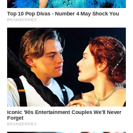
WN
INDRAMAYU
WN
KUNINGAN
WN
MAJALENGKA
WN
SUBANG
WN
SUKABUMI
WN
PURWAKARTA