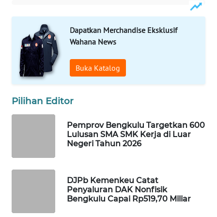
WAHANA
DESA
Dapatkan Merchandise Eksklusif
WISATA
Wahana News
LAPAK
Buka Katalog
WAHANA
Wahana
Pilihan Editor
Network
Pemprov Bengkulu Targetkan 600
Lulusan SMA SMK Kerja di Luar
KONSUMEN
Negeri Tahun 2026
LISTRIK
MASYARAKAT
DJPb Kemenkeu Catat
KELISTRIKAN
Penyaluran DAK Nonfisik
Bengkulu Capai Rp519,70 Miliar
WALINKI
ID