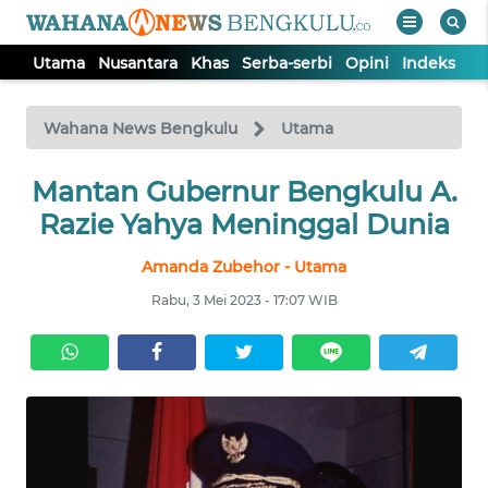
Utama
Nusantara
Khas
Serba-serbi
Opini
Indeks
WAHANA
Tutup
TV
Wahana News Bengkulu
Utama
Mantan Gubernur Bengkulu A.
UTAMA
Razie Yahya Meninggal Dunia
NUSANTARA
Amanda Zubehor - Utama
Rabu, 3 Mei 2023 - 17:07 WIB
KHAS
SERBA-
SERBI
OPINI