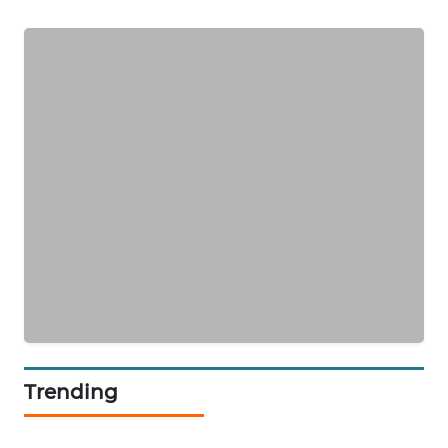
SIBARAGAS
NEWS
METRO
SIANTAR
NEWS
METRO
MEDAN
NEWS
METRO
JAKARTA
NEWS
Trending
KRT
NEWS