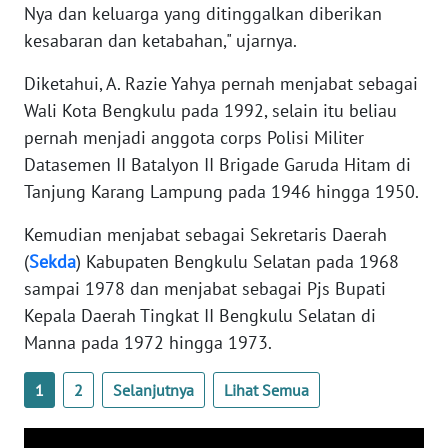
Nya dan keluarga yang ditinggalkan diberikan
kesabaran dan ketabahan," ujarnya.
WN
SERAMBI
Diketahui, A. Razie Yahya pernah menjabat sebagai
Wali Kota Bengkulu pada 1992, selain itu beliau
WN
pernah menjadi anggota corps Polisi Militer
JAMBI
Datasemen II Batalyon II Brigade Garuda Hitam di
Tanjung Karang Lampung pada 1946 hingga 1950.
WN
SULTRA
Kemudian menjabat sebagai Sekretaris Daerah
(
Sekda
) Kabupaten Bengkulu Selatan pada 1968
WN
sampai 1978 dan menjabat sebagai Pjs Bupati
NTB
Kepala Daerah Tingkat II Bengkulu Selatan di
Manna pada 1972 hingga 1973.
WN
SULTENG
1
2
Selanjutnya
Lihat Semua
WN
SULBAR