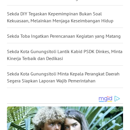
WN
Sekda DIY Tegaskan Kepemimpinan Bukan Soal
KALTARA
Kekuasaan, Melainkan Menjaga Keseimbangan Hidup
WN
Sekda Toba Ingatkan Perencanaan Kegiatan yang Matang
KALSEL
Sekda Kota Gunungsitoli Lantik Kabid PSDK Dinkes, Minta
WN
Kinerja Terbaik dan Dedikasi
KALTIM
Sekda Kota Gunungsitoli Minta Kepala Perangkat Daerah
WN
Segera Siapkan Laporan Wajib Pemerintahan
SULSEL
WN
GORONTALO
WN
SULUT