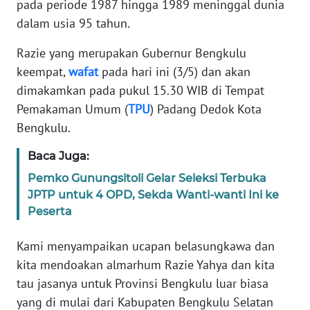
pada periode 1987 hingga 1989 meninggal dunia
REDAKSI
dalam usia 95 tahun.
KARIR
Razie yang merupakan Gubernur Bengkulu
keempat,
wafat
pada hari ini (3/5) dan akan
DISCLAIMER
dimakamkan pada pukul 15.30 WIB di Tempat
Pemakaman Umum (
TPU
) Padang Dedok Kota
Wahana
Bengkulu.
News
Regional
Baca Juga:
Pemko Gunungsitoli Gelar Seleksi Terbuka
WN
SUMUT
JPTP untuk 4 OPD, Sekda Wanti-wanti Ini ke
Peserta
WN
Kami menyampaikan ucapan belasungkawa dan
JAKARTA
kita mendoakan almarhum Razie Yahya dan kita
tau jasanya untuk Provinsi Bengkulu luar biasa
WN
JABAR
yang di mulai dari Kabupaten Bengkulu Selatan