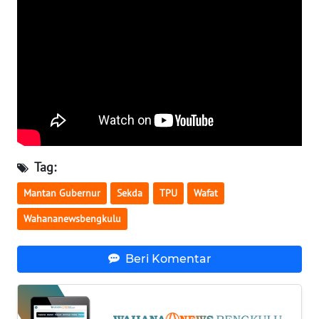
WN
BABEL
WN
SUMBAR
WN
SUMSEL
Tag:
WN
Mantan Gubernur
Sekda
TPU
Wafat
BENGKULU
Wahananewsbengkulu
WN
LAMPUNG
Beri Komentar
WN
JATENG