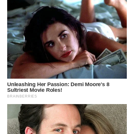
WN
PRIANGAN
TIMUR
WN
SEMARANG
WN
SOLO
WN
BOROBUDUR
WN
MADURA
WN
SURABAYA