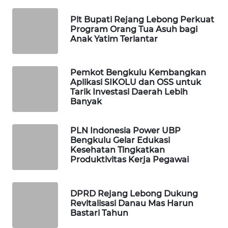
Plt Bupati Rejang Lebong Perkuat
MAWAKA
Program Orang Tua Asuh bagi
ID
Anak Yatim Terlantar
MARTABAT
Pemkot Bengkulu Kembangkan
NET
Aplikasi SIKOLU dan OSS untuk
Tarik Investasi Daerah Lebih
PLN
Banyak
WATCH
PLN Indonesia Power UBP
MKLI
Bengkulu Gelar Edukasi
Kesehatan Tingkatkan
Produktivitas Kerja Pegawai
LPKKI
LKKI
DPRD Rejang Lebong Dukung
Revitalisasi Danau Mas Harun
Bastari Tahun
KOPEKLIN