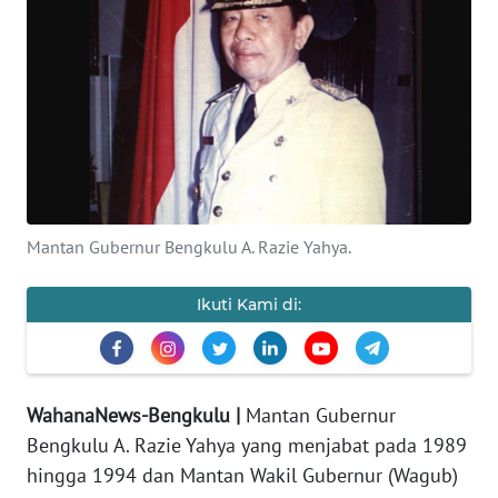
Informasi
INDEKS
BERITA
KONTAK
KAMI
INFO
Mantan Gubernur Bengkulu A. Razie Yahya.
IKLAN
Ikuti Kami di:
TENTANG
KAMI
PEDOMAN
WahanaNews-Bengkulu |
Mantan Gubernur
MEDIA
Bengkulu A. Razie Yahya yang menjabat pada 1989
SIBER
hingga 1994 dan Mantan Wakil Gubernur (Wagub)