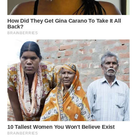
WN
INDRAMAYU
WN
KUNINGAN
WN
MAJALENGKA
WN
SUBANG
WN
SUKABUMI
WN
PURWAKARTA