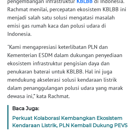
pengembangan infrastruktur
KBLBB
di Indonesia.
Rachmat menilai, percepatan ekosistem KBLBB ini
WN
menjadi salah satu solusi mengatasi masalah
SERAMBI
emisi gas rumah kaca dan polusi udara di
Indonesia.
WN
JAMBI
"Kami mengapresiasi keterlibatan PLN dan
Kementerian ESDM dalam dukungan penyediaan
WN
ekosistem infrastruktur pengisian daya dan
SULTRA
penukaran baterai untuk KBLBB. Hal ini juga
mendukung akselerasi solusi kendaraan listrik
WN
dalam penanggulangan polusi udara yang marak
NTB
dewasa ini,” kata Rachmat.
WN
Baca Juga:
SULTENG
Perkuat Kolaborasi Kembangkan Ekosistem
Kendaraan Listrik, PLN Kembali Dukung PEVS
WN
SULBAR