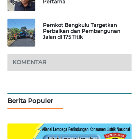
Pertama
SIBARAGAS
NEWS
Pemkot Bengkulu Targetkan
Perbaikan dan Pembangunan
METRO
Jalan di 175 Titik
SIANTAR
NEWS
KOMENTAR
METRO
MEDAN
NEWS
METRO
Berita Populer
JAKARTA
NEWS
KRT
NEWS