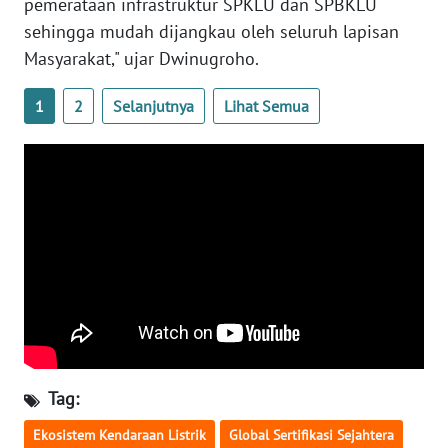
pemerataan infrastruktur SPKLU dan SPBKLU
sehingga mudah dijangkau oleh seluruh lapisan
WN
Masyarakat," ujar Dwinugroho.
NUSANTARA
1
2
Selanjutnya
Lihat Semua
WN
JOGJA
WN
JATIM
WN
BALI
WN
KALBAR
Tag:
WN
KALTENG
Ekosistem Kendaraan Listrik
Global Sertifikasi Sejahtera