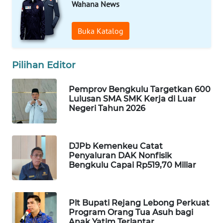
Wahana News
MAWAKA
Buka Katalog
ID
MARTABAT
Pilihan Editor
NET
Pemprov Bengkulu Targetkan 600
Lulusan SMA SMK Kerja di Luar
PLN
Negeri Tahun 2026
WATCH
MKLI
DJPb Kemenkeu Catat
Penyaluran DAK Nonfisik
LPKKI
Bengkulu Capai Rp519,70 Miliar
LKKI
Plt Bupati Rejang Lebong Perkuat
Program Orang Tua Asuh bagi
KOPEKLIN
Anak Yatim Terlantar