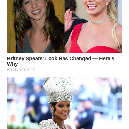
WN
NATUNA
WN
BINTAN
WN
MANDALIKA
WN
LIKUPANG
WN
LABUANBAJO
WN
BORNEO