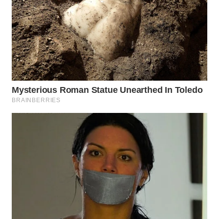
WN
SUMEDANG
WN
CIANJUR
WN
KEPULAUAN
SERIBU
WN
TANGERANG
WN
BINJAI
WN
CIREBON