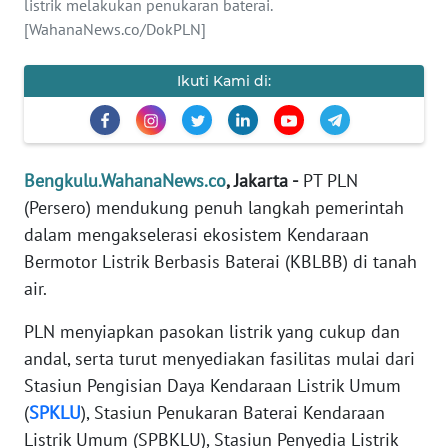
listrik melakukan penukaran baterai.
REDAKSI
[WahanaNews.co/DokPLN]
KARIR
Ikuti Kami di:
DISCLAIMER
Wahana
Bengkulu.WahanaNews.co
, Jakarta -
PT PLN
News
(Persero) mendukung penuh langkah pemerintah
Regional
dalam mengakselerasi ekosistem Kendaraan
Bermotor Listrik Berbasis Baterai (KBLBB) di tanah
WN
SUMUT
air.
PLN menyiapkan pasokan listrik yang cukup dan
WN
JAKARTA
andal, serta turut menyediakan fasilitas mulai dari
Stasiun Pengisian Daya Kendaraan Listrik Umum
WN
(
SPKLU
), Stasiun Penukaran Baterai Kendaraan
JABAR
Listrik Umum (SPBKLU), Stasiun Penyedia Listrik