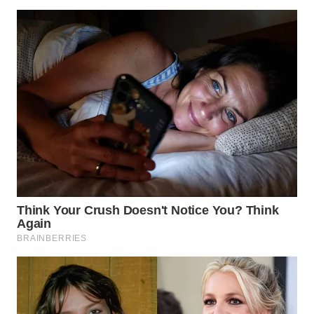
WN
PRIANGAN
TIMUR
WN
SEMARANG
WN
SOLO
WN
BOROBUDUR
WN
MADURA
WN
SURABAYA