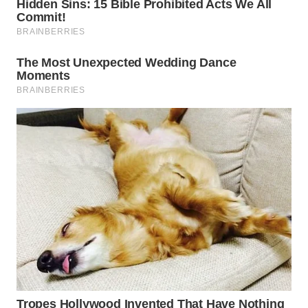
WAHANA
LISTRIK
WAHANA
TRAVEL
WAHANA
TV
WAHANANEWS
ID
WAHANANEWS
CO ID
WAHANANEWS
NET