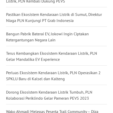
Listrik, PLN Kembali Dukung PEVS
WN
MALUKU
Pastikan Ekosistem Kendaraan Listrik di Sumut, Direktur
Niaga PLN Kunjungi PT Grab Indonesia
WN
MALUT
Bangun Pabrik Baterai EV, Jokowi Ingin Ciptakan
Ketergantungan Negara Lain
WN
DAIRI
Terus Kembangkan Ekosistem Kendaraan Listrik, PLN
Gelar Mandalika EV Experience
WN
DANAU
Perluas Ekosistem Kendaraan Listrik, PLN Operasikan 2
TOBA
SPKLU Baru di Kalsel dan Kalteng
WN
Dorong Ekosistem Kendaraan Listrik Tumbuh, PLN
NIAS
Kolaborasi Periklindo Gelar Pameran PEVS 2023
WN
Wako Ahmadi Melepas Peserta Trail Community – Diza
LANGKAT