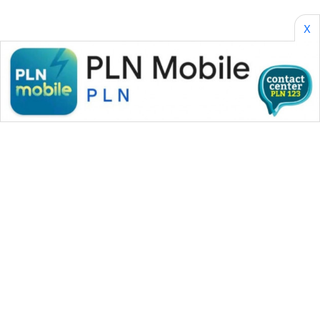
X
WAHANA MEDIA GROUP
|
|
|
WAHANA NEWS co
WAHANA TANI
WAHANA ADVOKAT
|
|
WAHANA INFRASTRUKTUR
WAHANA KONSUMEN