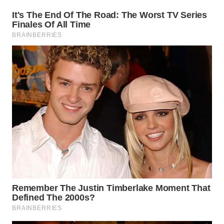
WN
TAPANULI
TENGAH
WN DELI
SERDANG
WN
TEBING
TINGGI
WN
PAKPAK
WN
KARAWANG
WN