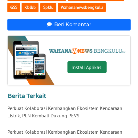
GSS
Kblbb
Spklu
Wahananewsbengkulu
WN
KALTARA
Beri Komentar
WN
KALSEL
WN
KALTIM
Install Aplikasi
WN
SULSEL
Berita Terkait
WN
Perkuat Kolaborasi Kembangkan Ekosistem Kendaraan
GORONTALO
Listrik, PLN Kembali Dukung PEVS
WN
Perkuat Kolaborasi Kembangkan Ekosistem Kendaraan
SULUT