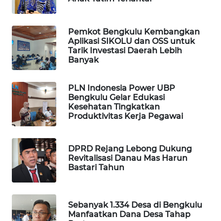
PORTAL
KONSUMEN
Pemkot Bengkulu Kembangkan
Aplikasi SIKOLU dan OSS untuk
Tarik Investasi Daerah Lebih
FORWAMKI
Banyak
ALPERKLINAS
PLN Indonesia Power UBP
Bengkulu Gelar Edukasi
Kesehatan Tingkatkan
FORJASIDA
Produktivitas Kerja Pegawai
TAMBANG
NEWS
DPRD Rejang Lebong Dukung
Revitalisasi Danau Mas Harun
Bastari Tahun
SITUNGIR
NEWS
Sebanyak 1.334 Desa di Bengkulu
SIDIKALANG
Manfaatkan Dana Desa Tahap
NEWS