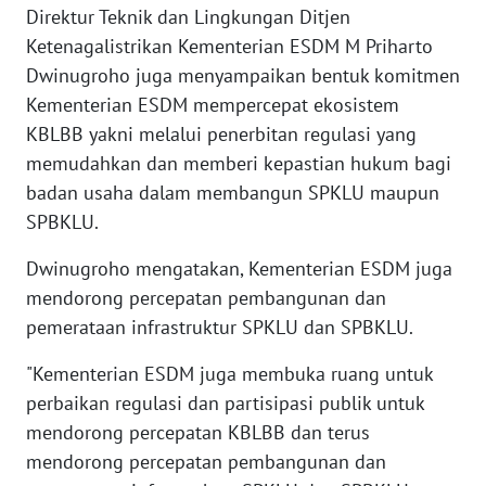
Direktur Teknik dan Lingkungan Ditjen
Ketenagalistrikan Kementerian ESDM M Priharto
WN
Dwinugroho juga menyampaikan bentuk komitmen
BABEL
Kementerian ESDM mempercepat ekosistem
WN
KBLBB yakni melalui penerbitan regulasi yang
SUMBAR
memudahkan dan memberi kepastian hukum bagi
badan usaha dalam membangun SPKLU maupun
WN
SPBKLU.
SUMSEL
Dwinugroho mengatakan, Kementerian ESDM juga
WN
mendorong percepatan pembangunan dan
BENGKULU
pemerataan infrastruktur SPKLU dan SPBKLU.
"Kementerian ESDM juga membuka ruang untuk
WN
LAMPUNG
perbaikan regulasi dan partisipasi publik untuk
mendorong percepatan KBLBB dan terus
WN
mendorong percepatan pembangunan dan
JATENG