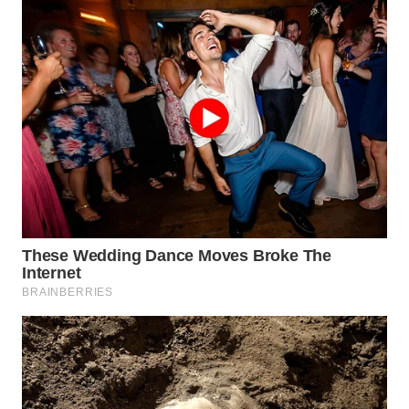
BEKASI
WN
BOGOR
WN
DEPOK
WN
TAPANULI
UTARA
WN
SAMOSIR
WN
PADANG
LAWAS