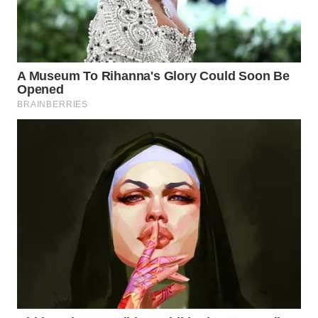
Wahana
Media
Group
WAHANA
NEWS
WAHANA
TANI
WAHANA
ADVOKAT
WAHANA
INFRASTRUKTUR
WAHANA
KONSUMEN