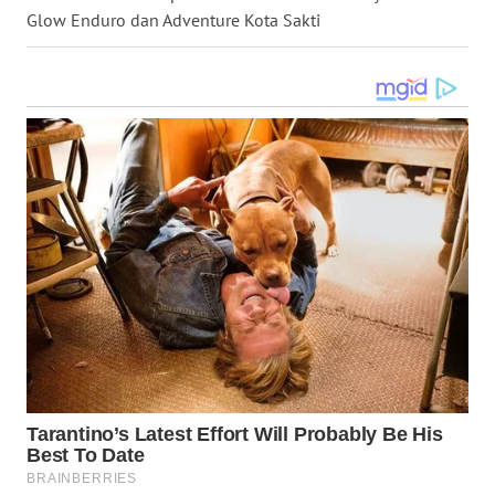
Glow Enduro dan Adventure Kota Sakti
WN
TAPANULI
SELATAN
WN
TANJUNG
LESUNG
WN
KARO
WN
SIMALUNGUN
WN
LABUHANBATU