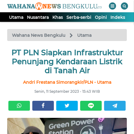
Utama
Nusantara
Khas
Serba-serbi
Opini
Indeks
WAHANA
Tutup
TV
Wahana News Bengkulu
Utama
PT PLN Siapkan Infrastruktur
UTAMA
Penunjang Kendaraan Listrik
NUSANTARA
di Tanah Air
Andri Frestana Simorangkir/PLN - Utama
KHAS
Senin, 11 September 2023 - 15:43 WIB
SERBA-
SERBI
OPINI