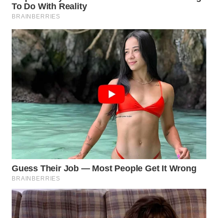
WAHANA
SPORT
WAHANA
UMKM
WAHANA
SELEB
WAHANA
PERSONA
WAHANA
OTOMOTIF
WAHANA
HEALTH