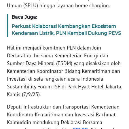
Umum (SPLU) hingga layanan home charging.
WN
BANTEN
Baca Juga:
Perkuat Kolaborasi Kembangkan Ekosistem
WN
Kendaraan Listrik, PLN Kembali Dukung PEVS
NTT
Hal ini menjadi komitmen PLN dalam Join
WN
Declaration bersama Kementerian Energi dan
KEPRI
Sumber Daya Mineral (ESDM) yang disaksikan oleh
Kementerian Koordinator Bidang Kemaritiman dan
WN
Investasi di sela rangkaian acara Indonesia
PAPUA
Sustainibility Forum ISF di Park Hyatt Hotel, Jakarta,
Kamis (7/9/23).
WN
PAPUA
Deputi Infrastruktur dan Transportasi Kementerian
BARAT
Koordinator Kemaritiman dan Investasi Rachmat
Kaimuddin mendukung Deklarasi Bersama
WN
RIAU