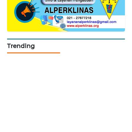
KARING
NEWS
JURNAL
MARITIM
Trending
HUMBANG
NEWS
GARONGGANG
NEWS
FISUELRI
ID
ENERGI
NEWS