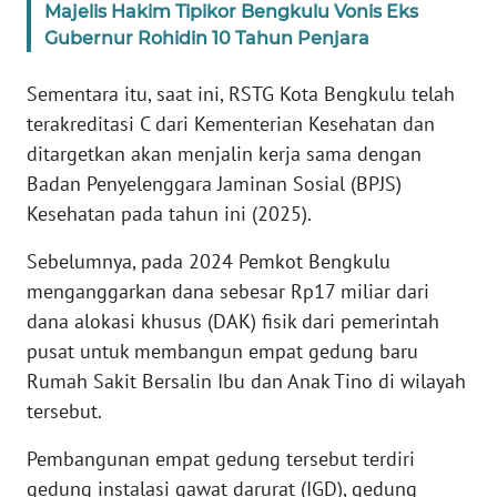
Majelis Hakim Tipikor Bengkulu Vonis Eks
Gubernur Rohidin 10 Tahun Penjara
WN
SERAMBI
Sementara itu, saat ini, RSTG Kota Bengkulu telah
terakreditasi C dari Kementerian Kesehatan dan
WN
ditargetkan akan menjalin kerja sama dengan
JAMBI
Badan Penyelenggara Jaminan Sosial (BPJS)
Kesehatan pada tahun ini (2025).
WN
SULTRA
Sebelumnya, pada 2024 Pemkot Bengkulu
menganggarkan dana sebesar Rp17 miliar dari
WN
dana alokasi khusus (DAK) fisik dari pemerintah
NTB
pusat untuk membangun empat gedung baru
Rumah Sakit Bersalin Ibu dan Anak Tino di wilayah
WN
SULTENG
tersebut.
Pembangunan empat gedung tersebut terdiri
WN
gedung instalasi gawat darurat (IGD), gedung
SULBAR