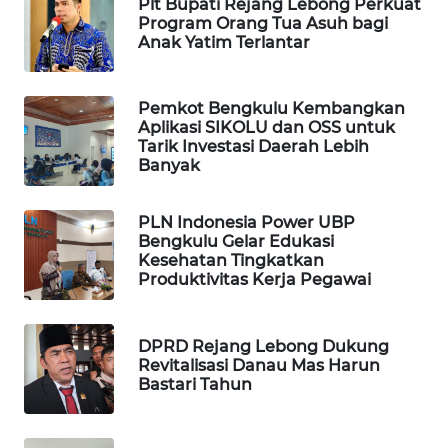
Plt Bupati Rejang Lebong Perkuat
Program Orang Tua Asuh bagi
PORTAL
Anak Yatim Terlantar
KONSUMEN
Pemkot Bengkulu Kembangkan
FORWAMKI
Aplikasi SIKOLU dan OSS untuk
Tarik Investasi Daerah Lebih
ALPERKLINAS
Banyak
FORJASIDA
PLN Indonesia Power UBP
Bengkulu Gelar Edukasi
Kesehatan Tingkatkan
TAMBANG
Produktivitas Kerja Pegawai
NEWS
SITUNGIR
DPRD Rejang Lebong Dukung
Revitalisasi Danau Mas Harun
NEWS
Bastari Tahun
SIDIKALANG
NEWS