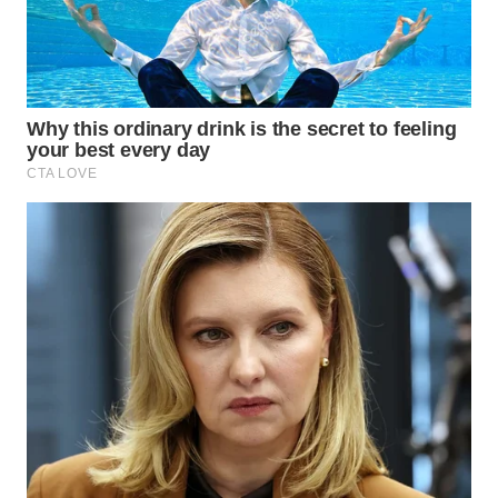
WN
PRIANGAN
TIMUR
WN
SEMARANG
WN
SOLO
WN
BOROBUDUR
WN
MADURA
WN
SURABAYA