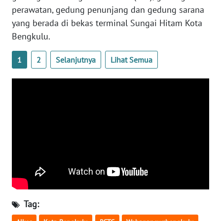
perawatan, gedung penunjang dan gedung sarana
yang berada di bekas terminal Sungai Hitam Kota
WN
BABEL
Bengkulu.
1
2
Selanjutnya
Lihat Semua
WN
SUMBAR
WN
SUMSEL
WN
BENGKULU
WN
LAMPUNG
Tag:
WN
JATENG