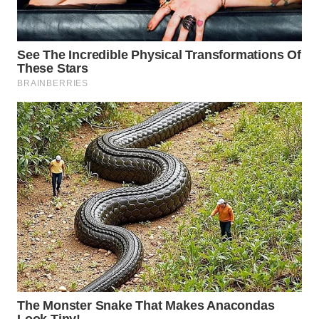
BEKASI
WN
BOGOR
WN
DEPOK
WN
TAPANULI
UTARA
WN
SAMOSIR
WN
PADANG
LAWAS