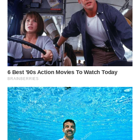
WN
INDRAMAYU
WN
KUNINGAN
WN
MAJALENGKA
WN
SUBANG
WN
SUKABUMI
WN
PURWAKARTA