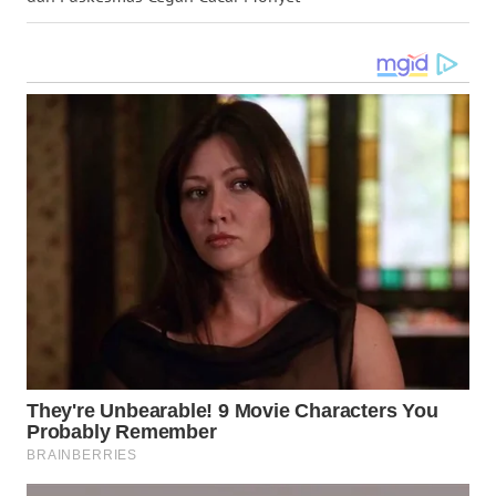
WN
MALUKU
WN
MALUT
WN
DAIRI
WN
DANAU
TOBA
WN
NIAS
WN
LANGKAT