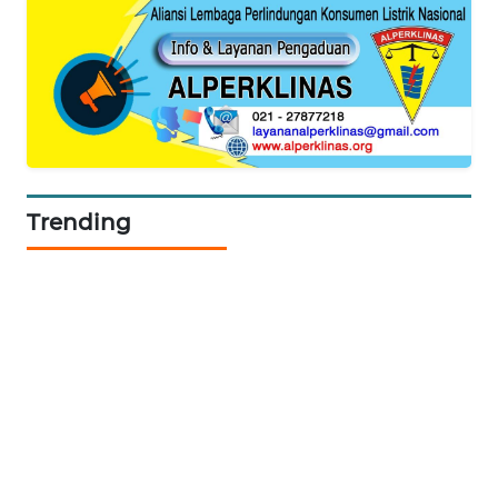
KARING
NEWS
JURNAL
MARITIM
HUMBANG
Trending
NEWS
GARONGGANG
NEWS
FISUELRI
ID
ENERGI
NEWS