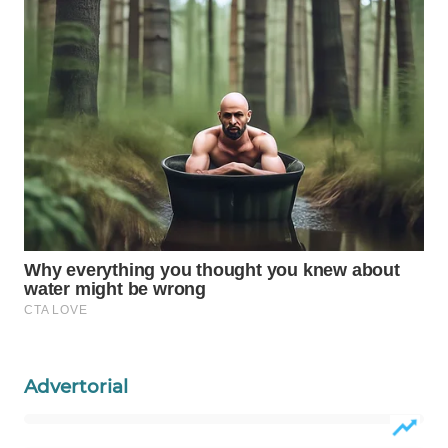
WAHANA
DESA
WISATA
LAPAK
WAHANA
Wahana
Network
KONSUMEN
LISTRIK
MASYARAKAT
KELISTRIKAN
Advertorial
WALINKI
ID