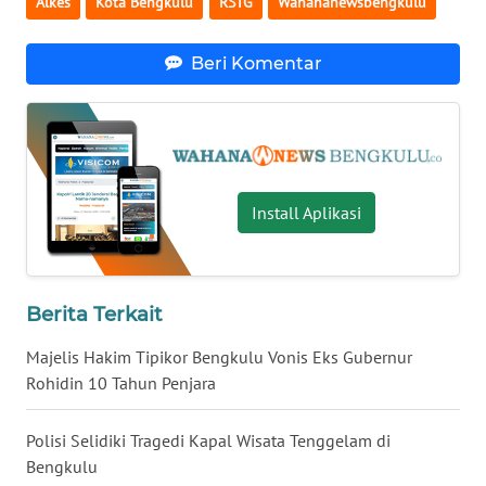
Alkes
Kota Bengkulu
RSTG
Wahananewsbengkulu
WN
Beri Komentar
NUSANTARA
WN
JOGJA
WN
Install Aplikasi
JATIM
WN
BALI
Berita Terkait
Majelis Hakim Tipikor Bengkulu Vonis Eks Gubernur
WN
Rohidin 10 Tahun Penjara
KALBAR
Polisi Selidiki Tragedi Kapal Wisata Tenggelam di
WN
Bengkulu
KALTENG