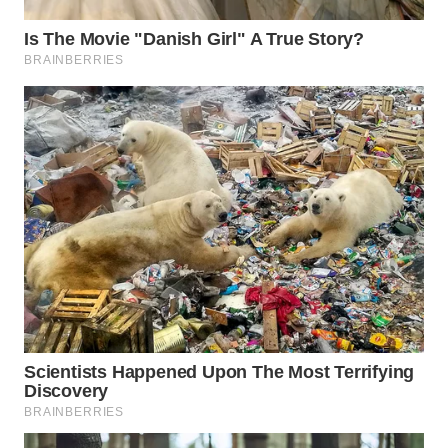
WAHANA
SPORT
WAHANA
UMKM
WAHANA
SELEB
WAHANA
PERSONA
WAHANA
OTOMOTIF
WAHANA
HEALTH