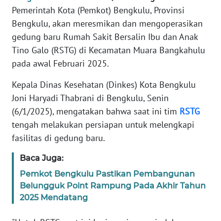
REDAKSI
Pemerintah Kota (Pemkot) Bengkulu, Provinsi
Bengkulu, akan meresmikan dan mengoperasikan
KARIR
gedung baru Rumah Sakit Bersalin Ibu dan Anak
Tino Galo (RSTG) di Kecamatan Muara Bangkahulu
DISCLAIMER
pada awal Februari 2025.
Wahana
Kepala Dinas Kesehatan (Dinkes) Kota Bengkulu
News
Joni Haryadi Thabrani di Bengkulu, Senin
Regional
(6/1/2025), mengatakan bahwa saat ini tim
RSTG
tengah melakukan persiapan untuk melengkapi
WN
fasilitas di gedung baru.
SUMUT
Baca Juga:
WN
Pemkot Bengkulu Pastikan Pembangunan
JAKARTA
Belungguk Point Rampung Pada Akhir Tahun
2025 Mendatang
WN
JABAR