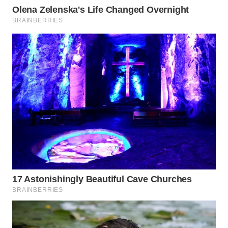
WN
NATUNA
WN
BINTAN
WN
MANDALIKA
WN
LIKUPANG
WN
LABUANBAJO
WN
BORNEO