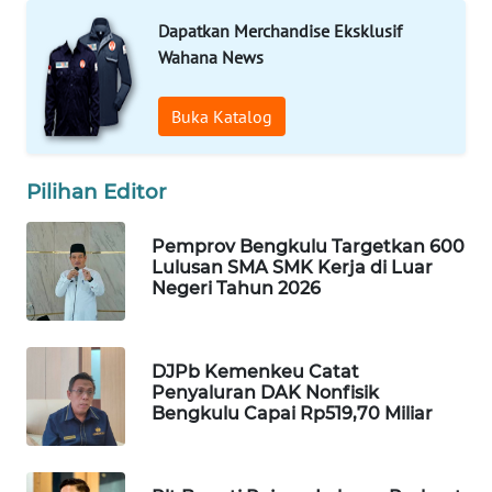
Dapatkan Merchandise Eksklusif
MAWAKA
Wahana News
ID
Buka Katalog
MARTABAT
NET
Pilihan Editor
PLN
WATCH
Pemprov Bengkulu Targetkan 600
Lulusan SMA SMK Kerja di Luar
Negeri Tahun 2026
MKLI
LPKKI
DJPb Kemenkeu Catat
Penyaluran DAK Nonfisik
Bengkulu Capai Rp519,70 Miliar
LKKI
KOPEKLIN