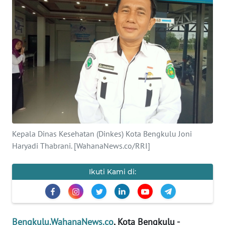
Informasi
INDEKS
BERITA
KONTAK
KAMI
INFO
IKLAN
Kepala Dinas Kesehatan (Dinkes) Kota Bengkulu Joni
Haryadi Thabrani. [WahanaNews.co/RRI]
TENTANG
KAMI
Ikuti Kami di:
PEDOMAN
MEDIA
SIBER
Bengkulu.WahanaNews.co
, Kota Bengkulu -