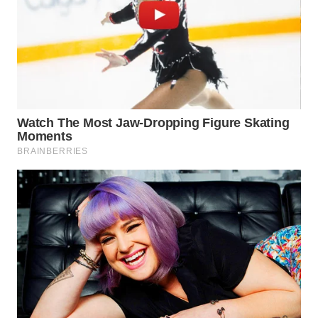
WN
TAPANULI
TENGAH
WN DELI
SERDANG
WN
TEBING
TINGGI
WN
PAKPAK
WN
KARAWANG
WN