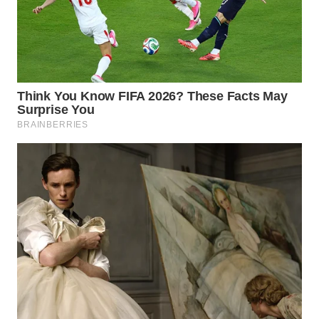
WAHANA
LISTRIK
WAHANA
TRAVEL
WAHANA
TV
WAHANANEWS
ID
WAHANANEWS
CO ID
WAHANANEWS
NET