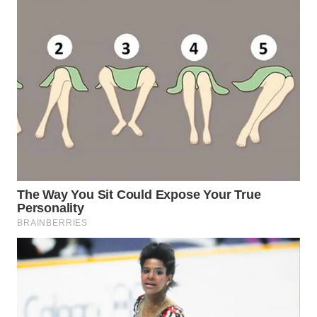
WN
TAPANULI
SELATAN
WN
TANJUNG
LESUNG
WN
KARO
WN
SIMALUNGUN
WN
LABUHANBATU