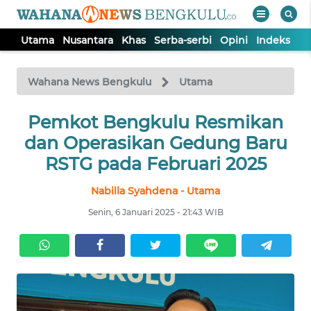
Utama
Nusantara
Khas
Serba-serbi
Opini
Indeks
WAHANA
Tutup
TV
Wahana News Bengkulu
Utama
Pemkot Bengkulu Resmikan
UTAMA
dan Operasikan Gedung Baru
NUSANTARA
RSTG pada Februari 2025
Nabilla Syahdena - Utama
KHAS
Senin, 6 Januari 2025 - 21:43 WIB
SERBA-
SERBI
OPINI