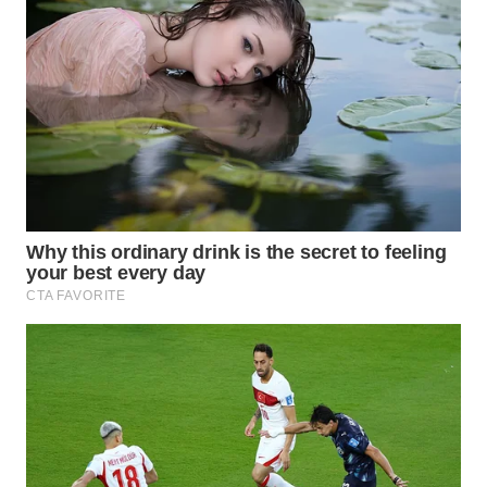
Wahana
Media
Group
WAHANA
NEWS
WAHANA
TANI
WAHANA
ADVOKAT
WAHANA
INFRASTRUKTUR
WAHANA
KONSUMEN