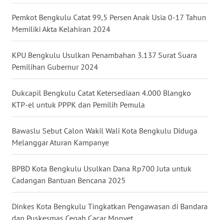
Pemkot Bengkulu Catat 99,5 Persen Anak Usia 0-17 Tahun
WN
Memiliki Akta Kelahiran 2024
KALTARA
KPU Bengkulu Usulkan Penambahan 3.137 Surat Suara
WN
KALSEL
Pemilihan Gubernur 2024
WN
Dukcapil Bengkulu Catat Ketersediaan 4.000 Blangko
KALTIM
KTP-el untuk PPPK dan Pemilih Pemula
WN
Bawaslu Sebut Calon Wakil Wali Kota Bengkulu Diduga
SULSEL
Melanggar Aturan Kampanye
WN
BPBD Kota Bengkulu Usulkan Dana Rp700 Juta untuk
GORONTALO
Cadangan Bantuan Bencana 2025
WN
Dinkes Kota Bengkulu Tingkatkan Pengawasan di Bandara
SULUT
dan Puskesmas Cegah Cacar Monyet