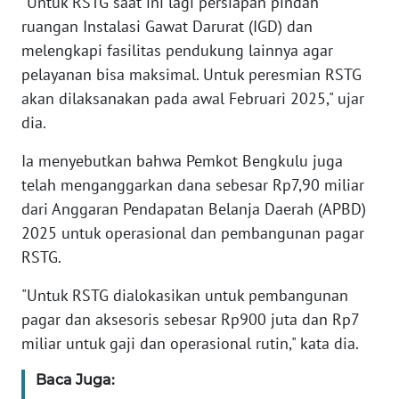
"Untuk RSTG saat ini lagi persiapan pindah
ruangan Instalasi Gawat Darurat (IGD) dan
WN
melengkapi fasilitas pendukung lainnya agar
BANTEN
pelayanan bisa maksimal. Untuk peresmian RSTG
WN
akan dilaksanakan pada awal Februari 2025," ujar
NTT
dia.
Ia menyebutkan bahwa Pemkot Bengkulu juga
WN
KEPRI
telah menganggarkan dana sebesar Rp7,90 miliar
dari Anggaran Pendapatan Belanja Daerah (APBD)
WN
2025 untuk operasional dan pembangunan pagar
PAPUA
RSTG.
"Untuk RSTG dialokasikan untuk pembangunan
WN
PAPUA
pagar dan aksesoris sebesar Rp900 juta dan Rp7
BARAT
miliar untuk gaji dan operasional rutin," kata dia.
WN
Baca Juga:
RIAU