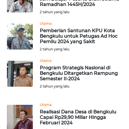
BEKASI
Ramadhan 1445H/2024
2 tahun yang lalu
WN
BOGOR
Utama
Pemberian Santunan KPU Kota
Bengkulu untuk Petugas Ad Hoc
WN
Pemilu 2024 yang Sakit
DEPOK
2 tahun yang lalu
WN
Utama
TAPANULI
Program Strategis Nasional di
UTARA
Bengkulu Ditargetkan Rampung
Semester II-2024
WN
2 tahun yang lalu
SAMOSIR
Utama
WN
Realisasi Dana Desa di Bengkulu
PADANG
Capai Rp29,90 Miliar Hingga
LAWAS
Februari 2024