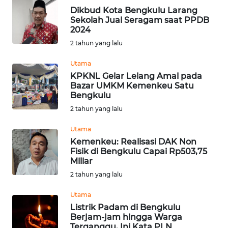
Dikbud Kota Bengkulu Larang
WN
Sekolah Jual Seragam saat PPDB
2024
KALTARA
2 tahun yang lalu
WN
Utama
KALSEL
KPKNL Gelar Lelang Amal pada
Bazar UMKM Kemenkeu Satu
WN
Bengkulu
KALTIM
2 tahun yang lalu
Utama
WN
Kemenkeu: Realisasi DAK Non
SULSEL
Fisik di Bengkulu Capai Rp503,75
Miliar
WN
2 tahun yang lalu
GORONTALO
Utama
Listrik Padam di Bengkulu
WN
Berjam-jam hingga Warga
SULUT
Terganggu, Ini Kata PLN