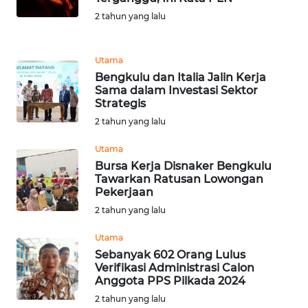
2 tahun yang lalu
WN
MALUKU
Utama
WN
Bengkulu dan Italia Jalin Kerja
MALUT
Sama dalam Investasi Sektor
Strategis
2 tahun yang lalu
WN
DAIRI
Utama
Bursa Kerja Disnaker Bengkulu
WN
Tawarkan Ratusan Lowongan
DANAU
Pekerjaan
TOBA
2 tahun yang lalu
Utama
WN
Sebanyak 602 Orang Lulus
NIAS
Verifikasi Administrasi Calon
Anggota PPS Pilkada 2024
WN
2 tahun yang lalu
LANGKAT