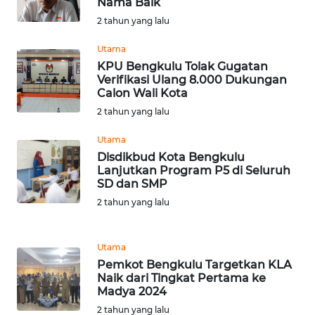
Nama Baik
2 tahun yang lalu
WN
BABEL
Utama
KPU Bengkulu Tolak Gugatan
Verifikasi Ulang 8.000 Dukungan
WN
Calon Wali Kota
SUMBAR
2 tahun yang lalu
WN
Utama
SUMSEL
Disdikbud Kota Bengkulu
Lanjutkan Program P5 di Seluruh
SD dan SMP
WN
2 tahun yang lalu
BENGKULU
WN
Utama
LAMPUNG
Pemkot Bengkulu Targetkan KLA
Naik dari Tingkat Pertama ke
Madya 2024
WN
JATENG
2 tahun yang lalu