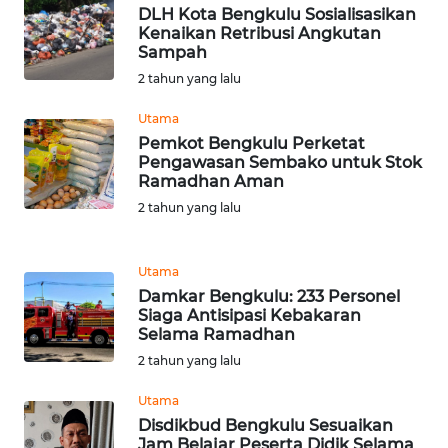
DLH Kota Bengkulu Sosialisasikan
WN
Kenaikan Retribusi Angkutan
TAPANULI
Sampah
TENGAH
2 tahun yang lalu
WN DELI
Utama
SERDANG
Pemkot Bengkulu Perketat
Pengawasan Sembako untuk Stok
Ramadhan Aman
WN
TEBING
2 tahun yang lalu
TINGGI
Utama
WN
Damkar Bengkulu: 233 Personel
PAKPAK
Siaga Antisipasi Kebakaran
Selama Ramadhan
WN
2 tahun yang lalu
KARAWANG
Utama
Disdikbud Bengkulu Sesuaikan
WN
Jam Belajar Peserta Didik Selama