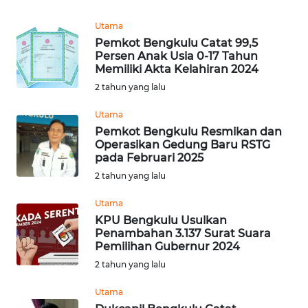
REDAKSI
Utama
Pemkot Bengkulu Catat 99,5
KARIR
Persen Anak Usia 0-17 Tahun
Memiliki Akta Kelahiran 2024
DISCLAIMER
2 tahun yang lalu
Utama
Wahana
News
Pemkot Bengkulu Resmikan dan
Regional
Operasikan Gedung Baru RSTG
pada Februari 2025
2 tahun yang lalu
WN
SUMUT
Utama
KPU Bengkulu Usulkan
WN
Penambahan 3.137 Surat Suara
JAKARTA
Pemilihan Gubernur 2024
2 tahun yang lalu
WN
Utama
JABAR