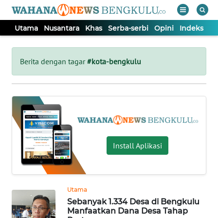
Utama
Nusantara
Khas
Serba-serbi
Opini
Indeks
WAHANA
Tutup
TV
Berita dengan tagar
#kota-bengkulu
UTAMA
NUSANTARA
KHAS
Install Aplikasi
SERBA-
SERBI
Utama
Sebanyak 1.334 Desa di Bengkulu
OPINI
Manfaatkan Dana Desa Tahap