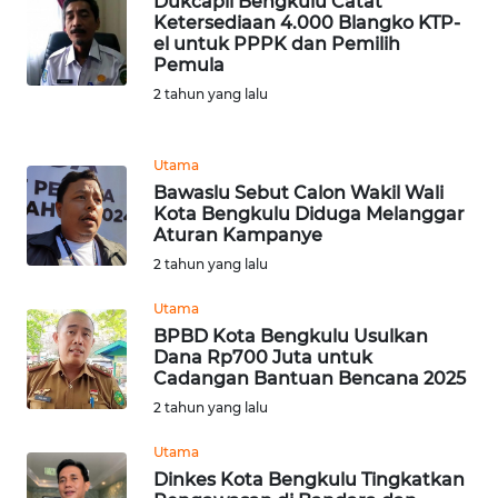
Dukcapil Bengkulu Catat
Ketersediaan 4.000 Blangko KTP-
WN
el untuk PPPK dan Pemilih
BANTEN
Pemula
2 tahun yang lalu
WN
NTT
Utama
Bawaslu Sebut Calon Wakil Wali
WN
Kota Bengkulu Diduga Melanggar
KEPRI
Aturan Kampanye
2 tahun yang lalu
WN
PAPUA
Utama
BPBD Kota Bengkulu Usulkan
Dana Rp700 Juta untuk
WN
Cadangan Bantuan Bencana 2025
PAPUA
2 tahun yang lalu
BARAT
Utama
WN
Dinkes Kota Bengkulu Tingkatkan
RIAU