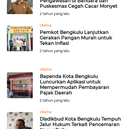
Pengawasan di Bandara dan
Puskesmas Cegah Cacar Monyet
2 tahun yang lalu
WN
SERAMBI
Utama
Pemkot Bengkulu Lanjutkan
WN
Gerakan Pangan Murah untuk
JAMBI
Tekan Inflasi
2 tahun yang lalu
WN
SULTRA
Utama
Bapenda Kota Bengkulu
WN
Luncurkan Aplikasi untuk
NTB
Mempermudah Pembayaran
Pajak Daerah
WN
2 tahun yang lalu
SULTENG
Utama
Disdikbud Kota Bengkulu Tempuh
WN
Jalur Hukum Terkait Pencemaran
SULBAR