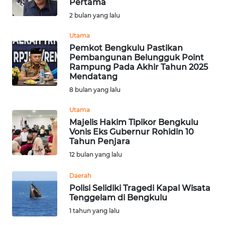
Pertama
Informasi
2 bulan yang lalu
INDEKS
Utama
BERITA
Pemkot Bengkulu Pastikan
Pembangunan Belungguk Point
Rampung Pada Akhir Tahun 2025
KONTAK
Mendatang
KAMI
8 bulan yang lalu
INFO
Utama
IKLAN
Majelis Hakim Tipikor Bengkulu
Vonis Eks Gubernur Rohidin 10
Tahun Penjara
TENTANG
12 bulan yang lalu
KAMI
Daerah
PEDOMAN
Polisi Selidiki Tragedi Kapal Wisata
MEDIA
Tenggelam di Bengkulu
SIBER
1 tahun yang lalu