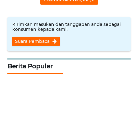
WN
INDRAMAYU
Kirimkan masukan dan tanggapan anda sebagai
konsumen kepada kami.
WN
KUNINGAN
Suara Pembaca
WN
MAJALENGKA
Berita Populer
WN
SUBANG
WN
SUKABUMI
WN
PURWAKARTA