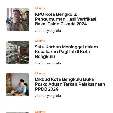
Utama
WN
KPU Kota Bengkulu:
NUSANTARA
Pengumuman Hasil Verifikasi
Bakal Calon Pilkada 2024
WN
2 tahun yang lalu
JOGJA
Utama
Satu Korban Meninggal dalam
WN
Kebakaran Pagi Ini di Kota
JATIM
Bengkulu
2 tahun yang lalu
WN
BALI
Utama
Dikbud Kota Bengkulu Buka
Posko Aduan Terkait Pelaksanaan
WN
PPDB 2024
KALBAR
2 tahun yang lalu
WN
KALTENG
Utama