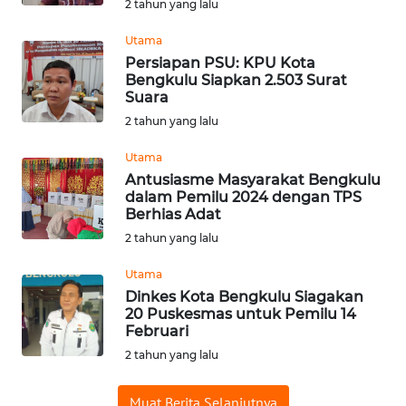
2 tahun yang lalu
WN
SUMEDANG
Utama
Persiapan PSU: KPU Kota
Bengkulu Siapkan 2.503 Surat
WN
Suara
CIANJUR
2 tahun yang lalu
WN
Utama
KEPULAUAN
Antusiasme Masyarakat Bengkulu
SERIBU
dalam Pemilu 2024 dengan TPS
Berhias Adat
WN
2 tahun yang lalu
TANGERANG
Utama
Dinkes Kota Bengkulu Siagakan
WN
20 Puskesmas untuk Pemilu 14
BINJAI
Februari
2 tahun yang lalu
WN
CIREBON
Muat Berita Selanjutnya