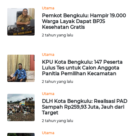
Utama
Pemkot Bengkulu: Hampir 19.000
WN
Warga Layak Dapat BPJS
TAPANULI
Kesehatan Gratis
SELATAN
2 tahun yang lalu
WN
TANJUNG
Utama
LESUNG
KPU Kota Bengkulu: 147 Peserta
Lulus Tes untuk Calon Anggota
WN
Panitia Pemilihan Kecamatan
KARO
2 tahun yang lalu
Utama
WN
DLH Kota Bengkulu: Realisasi PAD
SIMALUNGUN
Sampah Rp259,93 Juta, Jauh dari
Target
WN
2 tahun yang lalu
LABUHANBATU
Utama