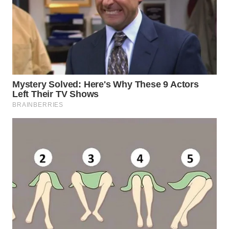
BEKASI
WN
BOGOR
WN
DEPOK
WN
TAPANULI
UTARA
WN
SAMOSIR
WN
PADANG
LAWAS