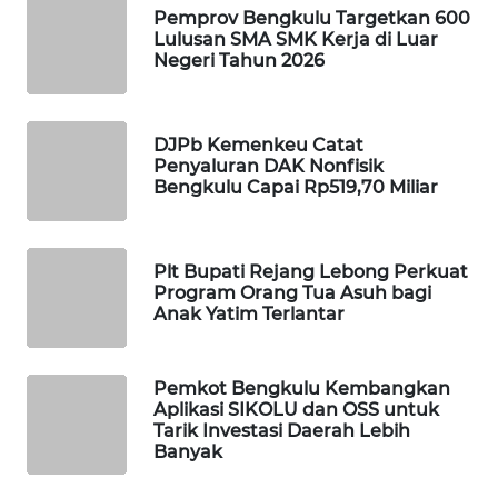
Pemprov Bengkulu Targetkan 600
Lulusan SMA SMK Kerja di Luar
WAHANA
Negeri Tahun 2026
DESA
WISATA
DJPb Kemenkeu Catat
LAPAK
Penyaluran DAK Nonfisik
WAHANA
Bengkulu Capai Rp519,70 Miliar
Wahana
Network
Plt Bupati Rejang Lebong Perkuat
Program Orang Tua Asuh bagi
KONSUMEN
Anak Yatim Terlantar
LISTRIK
Pemkot Bengkulu Kembangkan
MASYARAKAT
Aplikasi SIKOLU dan OSS untuk
KELISTRIKAN
Tarik Investasi Daerah Lebih
Banyak
WALINKI
ID