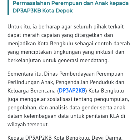
Permasalahan Perempuan dan Anak kepada
DP3AP3KB Kota Depok
WN
SERAMBI
Untuk itu, ia berharap agar seluruh pihak terkait
dapat meraih capaian yang ditargetkan dan
WN
menjadikan Kota Bengkulu sebagai contoh daerah
JAMBI
yang menciptakan lingkungan yang inklusif dan
berkelanjutan untuk generasi mendatang.
WN
SULTRA
Sementara itu, Dinas Pemberdayaan Perempuan
Perlindungan Anak, Pengendalian Penduduk dan
WN
Keluarga Berencana (
DP3AP2KB
) Kota Bengkulu
NTB
juga menggelar sosialisasi tentang pengumpulan,
pengolahan, dan analisis data gender serta anak
WN
SULTENG
dalam kelembagaan data untuk penilaian KLA di
wilayah tersebut.
WN
Kepala DP3AP2KB Kota Bengkulu, Dewi Darma,
SULBAR