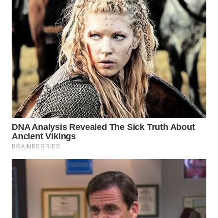
WN
TAPANULI
TENGAH
WN DELI
SERDANG
WN
TEBING
TINGGI
WN
PAKPAK
WN
KARAWANG
WN