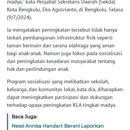
madya," kata Penjabat Sekretaris Daerah (Sekda)
Kota Bengkulu, Eko Agusrianto, di Bengkulu, Selasa
WN
BANTEN
(9/7/2024).
Ia mengatakan peningkatan tersebut tidak hanya
WN
terkait pembangunan infrastruktur fisik seperti
NTT
taman bermain dan sarana olahraga yang aman
bagi anak-anak. Namun juga fokus pada sosialisasi
WN
KEPRI
dan peningkatan kesadaran masyarakat tentang
hak dan perlindungan anak.
WN
PAPUA
Program sosialisasi yang melibatkan sekolah,
keluarga, dan komunitas lokal, kata dia, diharapkan
WN
dapat meningkatkan partisipasi dan dukungan
PAPUA
terhadap upaya peningkatan KLA tingkat madya.
BARAT
Baca Juga:
WN
Nessi Annisa Handari: Berani Laporkan
RIAU