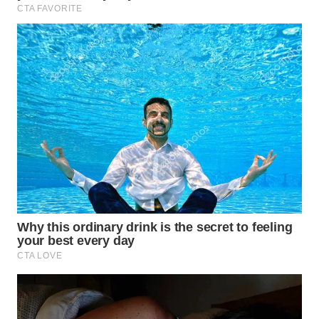
WN
INDRAMAYU
WN
KUNINGAN
WN
MAJALENGKA
WN
SUBANG
WN
SUKABUMI
WN
PURWAKARTA