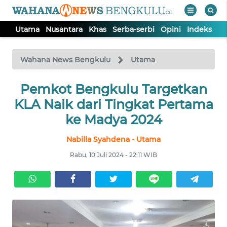
Utama
Nusantara
Khas
Serba-serbi
Opini
Indeks
WAHANA
Tutup
TV
Wahana News Bengkulu
Utama
Pemkot Bengkulu Targetkan
UTAMA
KLA Naik dari Tingkat Pertama
NUSANTARA
ke Madya 2024
Nabilla Syahdena - Utama
KHAS
Rabu, 10 Juli 2024 - 22:11 WIB
SERBA-
SERBI
OPINI