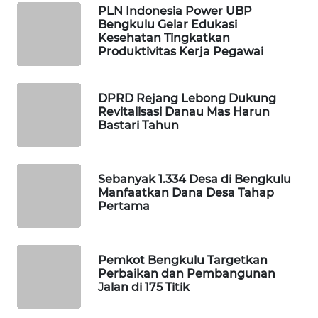
PLN Indonesia Power UBP
Bengkulu Gelar Edukasi
MAWAKA
Kesehatan Tingkatkan
Produktivitas Kerja Pegawai
ID
MARTABAT
DPRD Rejang Lebong Dukung
NET
Revitalisasi Danau Mas Harun
Bastari Tahun
PLN
WATCH
Sebanyak 1.334 Desa di Bengkulu
Manfaatkan Dana Desa Tahap
MKLI
Pertama
LPKKI
Pemkot Bengkulu Targetkan
LKKI
Perbaikan dan Pembangunan
Jalan di 175 Titik
KOPEKLIN