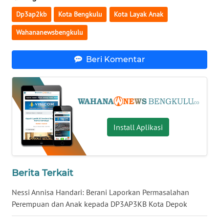
Dp3ap2kb
Kota Bengkulu
Kota Layak Anak
WN
NUSANTARA
Wahananewsbengkulu
WN
Beri Komentar
JOGJA
WN
JATIM
Install Aplikasi
WN
BALI
WN
Berita Terkait
KALBAR
Nessi Annisa Handari: Berani Laporkan Permasalahan
WN
Perempuan dan Anak kepada DP3AP3KB Kota Depok
KALTENG