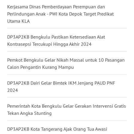
Kerjasama Dinas Pemberdayaan Perempuan dan
WN
Perlindungan Anak - PWI Kota Depok Target Predikat
KALTARA
Utama KLA
WN
DP3AP2KB Bengkulu Pastikan Ketersediaan Alat
KALSEL
Kontrasepsi Tercukupi Hingga Akhir 2024
WN
Pemkot Bengkulu Gelar Nikah Massal untuk 10 Pasangan
KALTIM
Calon Pengantin Kurang Mampu
WN
DP3AP2KB Dairi Gelar Bimtek IKM Jenjang PAUD PNF
SULSEL
2024
WN
Pemerintah Kota Bengkulu Gelar Gerakan Intervensi Gratis
GORONTALO
Tekan Angka Stunting
WN
SULUT
DP3AP2KB Kota Tangerang Ajak Orang Tua Awasi