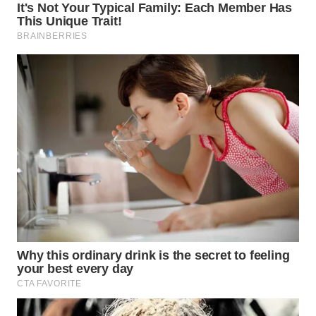
WN
TAPANULI
SELATAN
WN
TANJUNG
LESUNG
WN
KARO
WN
SIMALUNGUN
WN
LABUHANBATU