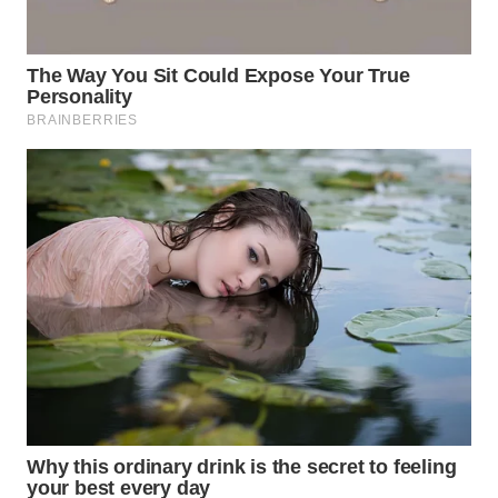
WN
SUMEDANG
WN
CIANJUR
WN
KEPULAUAN
SERIBU
WN
TANGERANG
WN
BINJAI
WN
CIREBON