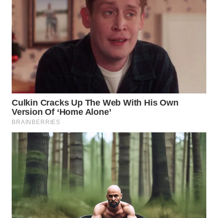
WN
NATUNA
WN
BINTAN
WN
MANDALIKA
WN
LIKUPANG
WN
LABUANBAJO
WN
BORNEO