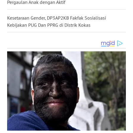
Pergaulan Anak dengan Aktif
WN
MALUKU
Kesetaraan Gender, DP3AP2KB Fakfak Sosialisasi
Kebijakan PUG Dan PPRG di Distrik Kokas
WN
MALUT
WN
DAIRI
WN
DANAU
TOBA
WN
NIAS
WN
LANGKAT