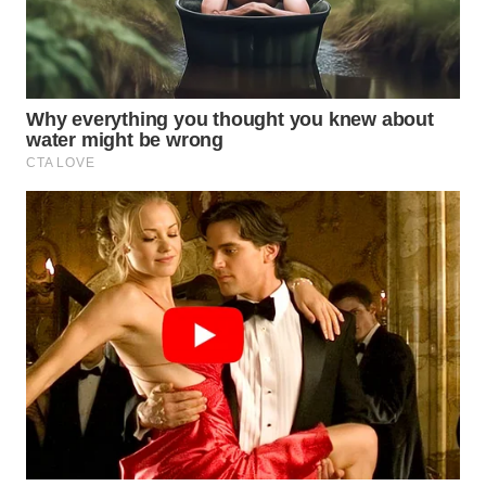
Wahana
Media
Group
WAHANA
NEWS
WAHANA
TANI
WAHANA
ADVOKAT
WAHANA
INFRASTRUKTUR
WAHANA
KONSUMEN