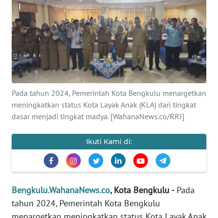
Informasi
INDEKS
BERITA
KONTAK
KAMI
Pada tahun 2024, Pemerintah Kota Bengkulu menargetkan
meningkatkan status Kota Layak Anak (KLA) dari tingkat
INFO
IKLAN
dasar menjadi tingkat madya. [WahanaNews.co/RRI]
TENTANG
Ikuti Kami di:
KAMI
PEDOMAN
MEDIA
Bengkulu.WahanaNews.co
, Kota Bengkulu -
Pada
SIBER
tahun 2024, Pemerintah Kota Bengkulu
menargetkan meningkatkan status Kota Layak Anak