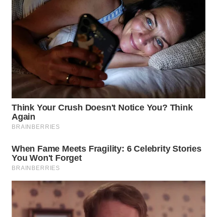
WN
PRIANGAN
TIMUR
WN
SEMARANG
WN
SOLO
WN
BOROBUDUR
WN
MADURA
WN
SURABAYA