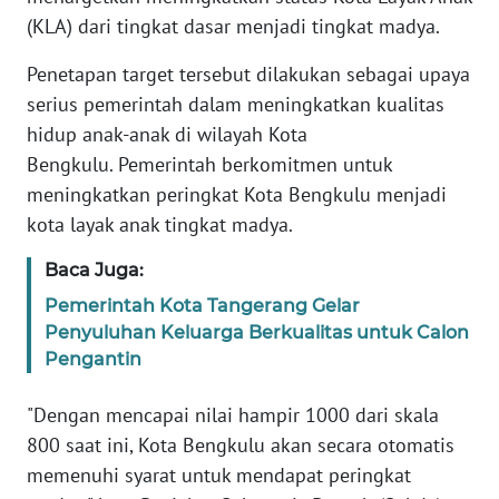
REDAKSI
(KLA) dari tingkat dasar menjadi tingkat madya.
Penetapan target tersebut dilakukan sebagai upaya
KARIR
serius pemerintah dalam meningkatkan kualitas
DISCLAIMER
hidup anak-anak di wilayah Kota
Bengkulu. Pemerintah berkomitmen untuk
Wahana
meningkatkan peringkat Kota Bengkulu menjadi
News
kota layak anak tingkat madya.
Regional
Baca Juga:
WN
Pemerintah Kota Tangerang Gelar
SUMUT
Penyuluhan Keluarga Berkualitas untuk Calon
Pengantin
WN
JAKARTA
"Dengan mencapai nilai hampir 1000 dari skala
800 saat ini, Kota Bengkulu akan secara otomatis
WN
memenuhi syarat untuk mendapat peringkat
JABAR