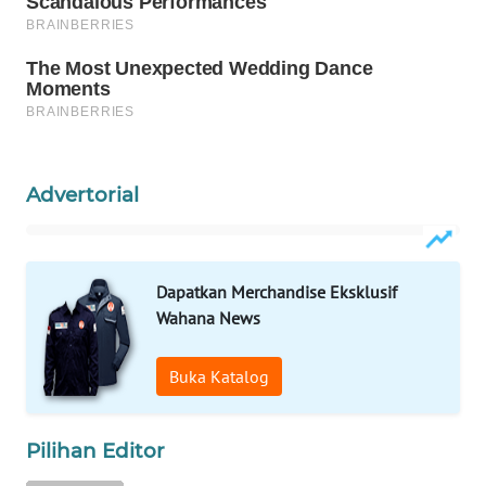
WAHANA
SPORT
WAHANA
UMKM
Advertorial
WAHANA
SELEB
WAHANA
Dapatkan Merchandise Eksklusif
PERSONA
Wahana News
WAHANA
Buka Katalog
OTOMOTIF
WAHANA
Pilihan Editor
HEALTH