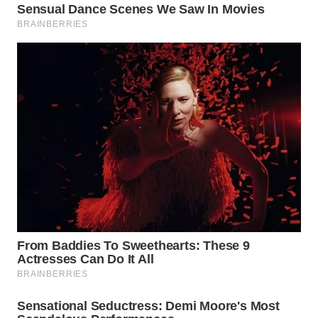
WAHANA
LISTRIK
WAHANA
TRAVEL
WAHANA
TV
WAHANANEWS
ID
WAHANANEWS
CO ID
WAHANANEWS
NET