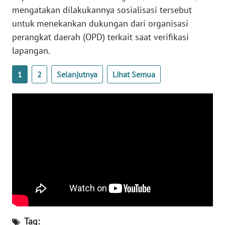
mengatakan dilakukannya sosialisasi tersebut
untuk menekankan dukungan dari organisasi
WN
BABEL
perangkat daerah (OPD) terkait saat verifikasi
lapangan.
WN
SUMBAR
1
2
Selanjutnya
Lihat Semua
WN
SUMSEL
WN
BENGKULU
WN
LAMPUNG
WN
JATENG
Tag: